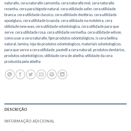
naturalle
,
cera naturalle camomila
,
cera naturalle mel
,
cera naturalle
resenha
,
cera para bigode natural
,
cera utilidade asfer
,
cera utilidade
branca
,
cera utilidade classico
,
cera utilidade dentbras
,
cera utilidade
epoxiglass
,
cera utilidade lysanda
,
cera utilidade na moldeira
,
cera
utilidade new wax
,
cera utilidade odontologica
,
cera utilidade para que
serve
,
cera utilidade rosa
,
cera utilidade vermelha
,
cera utilidade wilson
,
como usar a cera naturalle
,
fgm produtos odontológicos
,
is cera bellina
natural
,
lamina
,
loja de produtos odontologicos
,
materiais odontologicos
,
para que serve a cera utilidade
,
pastelli a cera naturali
,
produtos dentários
,
produtos odontológicos
,
utilidade cera de abelha
,
utilidade da cera
produzida pela abelha
DESCRIÇÃO
INFORMAÇÃO ADICIONAL