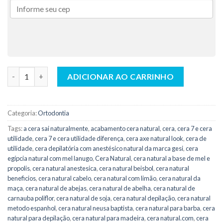
Cera Natural Pacote com 180 Lâminas - Lysanda quantidade
ADICIONAR AO CARRINHO
Categoria:
Ortodontia
Tags:
a cera sai naturalmente
,
acabamento cera natural
,
cera
,
cera 7 e cera
utilidade
,
cera 7 e cera utilidade diferença
,
cera axe natural look
,
cera de
utilidade
,
cera depilatória com anestésico natural da marca gesi
,
cera
egípcia natural com mel lanugo
,
Cera Natural
,
cera natural a base de mel e
propolis
,
cera natural anestesica
,
cera natural beisbol
,
cera natural
beneficios
,
cera natural cabelo
,
cera natural com limão
,
cera natural da
maça
,
cera natural de abejas
,
cera natural de abelha
,
cera natural de
carnauba poliflor
,
cera natural de soja
,
cera natural depilação
,
cera natural
metodo espanhol
,
cera natural neusa baptista
,
cera natural para barba
,
cera
natural para depilação
,
cera natural para madeira
,
cera natural.com
,
cera