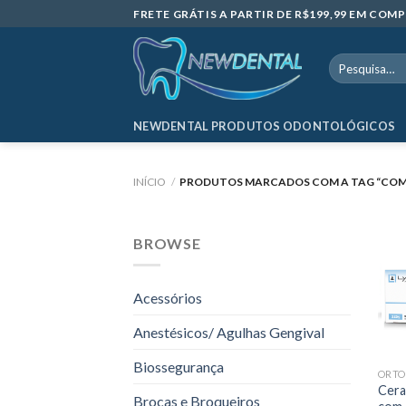
Skip
FRETE GRÁTIS A PARTIR DE R$199,99 EM CO
to
content
Pesquisar
por:
NEWDENTAL PRODUTOS ODONTOLÓGICOS
INÍCIO
/
PRODUTOS MARCADOS COM A TAG “COMO
BROWSE
Acessórios
Anestésicos/ Agulhas Gengival
Biossegurança
ORTO
Cera
Brocas e Broqueiros