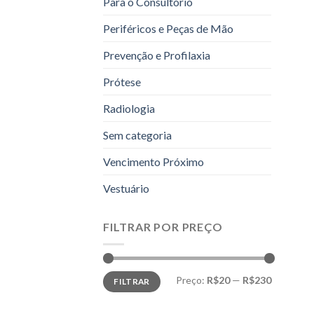
Para o Consultório
Periféricos e Peças de Mão
Prevenção e Profilaxia
Prótese
Radiologia
Sem categoria
Vencimento Próximo
Vestuário
FILTRAR POR PREÇO
Preço
Preço
Preço:
R$20
—
R$230
FILTRAR
mínimo
máximo