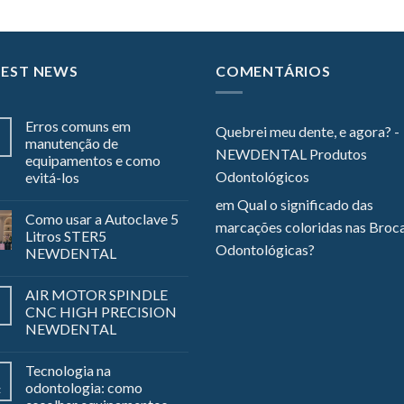
TEST NEWS
COMENTÁRIOS
Erros comuns em
Quebrei meu dente, e agora? -
manutenção de
NEWDENTAL Produtos
equipamentos e como
Odontológicos
evitá-los
em
Qual o significado das
Como usar a Autoclave 5
marcações coloridas nas Broc
Litros STER5
Odontológicas?
NEWDENTAL
AIR MOTOR SPINDLE
CNC HIGH PRECISION
NEWDENTAL
Tecnologia na
odontologia: como
z