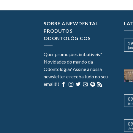
SOBRE A NEWDENTAL
LA
PRODUTOS
ODONTOLÓGICOS
19
jun
Quer promoções imbatíveis?
Novidades do mundo da
Odontologia? Assine a nossa
newsletter e receba tudo no seu
email!!!
09
jan
09
de