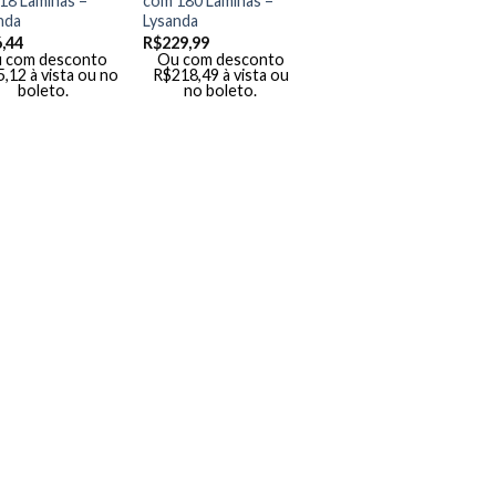
18 Lâminas –
com 180 Lâminas –
nda
Lysanda
,44
R$
229,99
 com desconto
Ou com desconto
5,12
à vista ou no
R$
218,49
à vista ou
boleto.
no boleto.