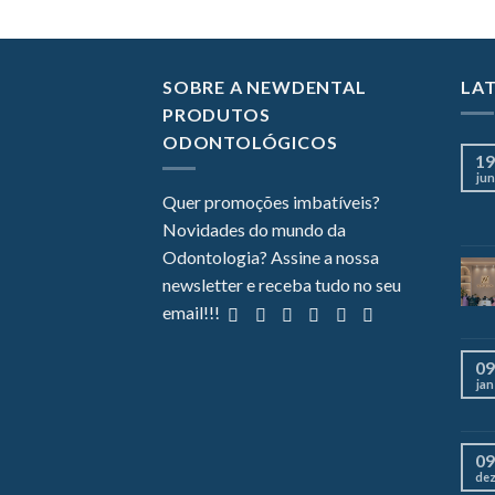
SOBRE A NEWDENTAL
LA
PRODUTOS
ODONTOLÓGICOS
19
jun
Quer promoções imbatíveis?
Novidades do mundo da
Odontologia? Assine a nossa
newsletter e receba tudo no seu
email!!!
09
jan
09
de