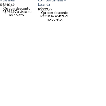
– Lysanda
com 180 Lâminas –
Lysanda
R$
310,49
Ou com desconto
R$
229,99
R$
294,97
à vista ou
Ou com desconto
no boleto.
R$
218,49
à vista ou
no boleto.