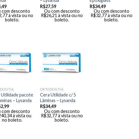
nda
– Lysanda
Epoxiglass
,49
R$
27,59
R$
34,49
 com desconto
Ou com desconto
Ou com desconto
2,77
à vista ou no
R$
26,21
à vista ou no
R$
32,77
à vista ou no
boleto.
boleto.
boleto.
DONTIA
ORTODONTIA
 Utilidade pacote
Cera Utilidade c/ 5
âminas – Lysanda
Lâminas – Lysanda
52,99
R$
34,49
 com desconto
Ou com desconto
240,34
à vista ou
R$
32,77
à vista ou no
no boleto.
boleto.