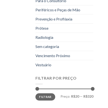
Para o Consultório
Periféricos e Peças de Mão
Prevenção e Profilaxia
Prótese
Radiologia
Sem categoria
Vencimento Próximo
Vestuário
FILTRAR POR PREÇO
Preço
Preço
Preço:
R$20
—
R$320
FILTRAR
mínimo
máximo