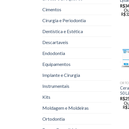
Lysa
R$
34
Cimentos
Ou
R$
3
Cirurgia e Periodontia
Dentística e Estética
Descartaveis
Endodontia
Equipamentos
Implante e Cirurgia
ORTO
Instrumentais
Cera
50 L
Kits
R$
2
Ou
R$
Moldagem e Moldeiras
Ortodontia