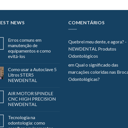
TEST NEWS
COMENTÁRIOS
Erros comuns em
Quebrei meu dente, e agora? -
manutenção de
NEWDENTAL Produtos
equipamentos e como
Odontológicos
evitá-los
em
Qual o significado das
Como usar a Autoclave 5
marcações coloridas nas Broc
Litros STER5
Odontológicas?
NEWDENTAL
AIR MOTOR SPINDLE
CNC HIGH PRECISION
NEWDENTAL
Tecnologia na
odontologia: como
z