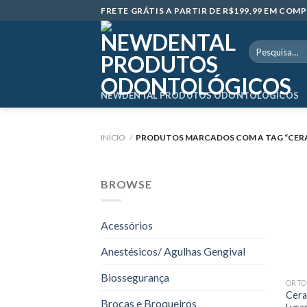
Skip
FRETE GRÁTIS A PARTIR DE R$199,99 EM CO
to
content
Pesquisar
por:
NEWDENTAL PRODUTOS ODONTOLÓGICOS
INÍCIO
/
PRODUTOS MARCADOS COM A TAG “CERA 
BROWSE
Acessórios
Anestésicos/ Agulhas Gengival
Biossegurança
ORTO
Cera
Brocas e Broqueiros