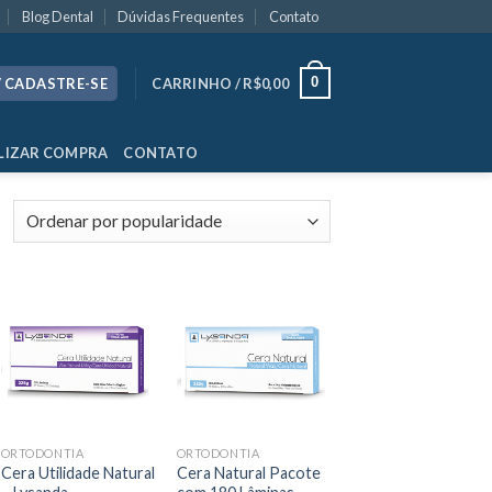
Blog Dental
Dúvidas Frequentes
Contato
0
/ CADASTRE-SE
CARRINHO /
R$
0,00
LIZAR COMPRA
CONTATO
ORTODONTIA
ORTODONTIA
Cera Utilidade Natural
Cera Natural Pacote