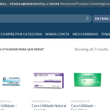
Newdental Produtos Odontológicos
MPRAS... VENDAS@NEWDENTAL.COM.BR
ENTRAR 
COMPRE POR CATEGORIA
MINHA CONTA
MEU CARRINHO
FINA
Showing all 7 results
UTILIDADE PARA QUE SERVE”
DONTIA
ORTODONTIA
ORTODONTIA
 Utilidade –
Cera Utilidade Natural
Cera Utilidade –