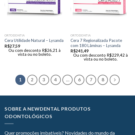
ORTODONTIA
ORTODONTIA
Cera 7 Regionalizada Pacote
Cera Utilidade Natural – Lysanda
com 180 Lâminas – Lysanda
R$
27,59
Ou com desconto
R$
26,21
à
R$
241,49
vista ou no boleto.
Ou com desconto
R$
229,42
à
vista ou no boleto.
1
2
3
4
…
6
7
8
SOBRE A NEWDENTAL PRODUTOS
ODONTOLÓGICOS
Quer promoções imbatíveis? Novidades do mundo da