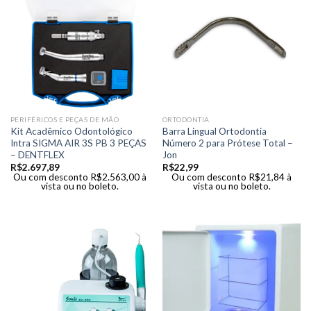
PERIFÉRICOS E PEÇAS DE MÃO
ORTODONTIA
Kit Acadêmico Odontológico
Barra Lingual Ortodontia
Intra SIGMA AIR 3S PB 3 PEÇAS
Número 2 para Prótese Total –
– DENTFLEX
Jon
R$
2.697,89
R$
22,99
Ou com desconto
R$
2.563,00
à
Ou com desconto
R$
21,84
à
vista ou no boleto.
vista ou no boleto.