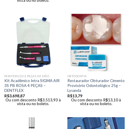
vista ou no boleto.
PERIFÉRICOS E PEÇAS DE MÃO
ORTODONTIA
Kit Acadêmico Intra SIGMA AIR
Restaurador Obturador Cimento
3S PB ROSA 4 PEÇAS –
Provisório Odontológico 25g –
DENTFLEX
Lysanda
R$
3.698,87
R$
13,79
Ou com desconto
R$
3.513,93
à
Ou com desconto
R$
13,10
à
vista ou no boleto.
vista ou no boleto.