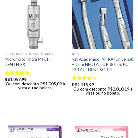
PERIFÉRICOS E PEÇAS DE MÃO
KITS
Micromotor Intra MI 01-
Kit Acadêmico INTRA (Universal)
DENTFLEX
– Com NECTA TOP JET (S/PÇ
RETA) – DENTSCLER
R$
1.057,99
Avaliação
Ou com desconto
R$
1.005,09
à
R$
2.115,99
5.00
de 5
Avaliação
vista ou no boleto.
Ou com desconto
R$
2.010,19
à
4.00
de 5
vista ou no boleto.