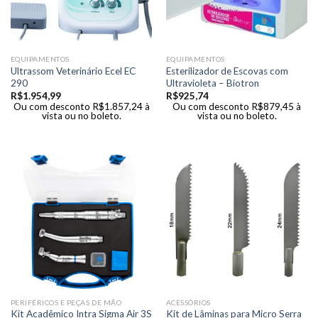
EQUIPAMENTOS
EQUIPAMENTOS
Ultrassom Veterinário Ecel EC
Esterilizador de Escovas com
290
Ultravioleta – Biotron
R$
1.954,99
R$
925,74
Ou com desconto
R$
1.857,24
à
Ou com desconto
R$
879,45
à
vista ou no boleto.
vista ou no boleto.
PERIFÉRICOS E PEÇAS DE MÃO
ACESSÓRIOS
Kit Acadêmico Intra Sigma Air 3S
Kit de Lâminas para Micro Serra