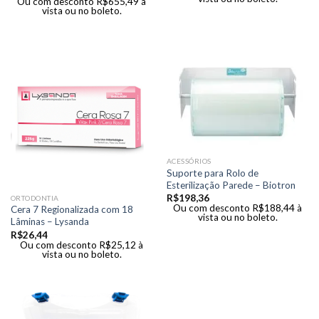
Ou com desconto
R$
655,49
à
vista ou no boleto.
ACESSÓRIOS
Suporte para Rolo de
Esterilização Parede – Biotron
R$
198,36
ORTODONTIA
Ou com desconto
R$
188,44
à
Cera 7 Regionalizada com 18
vista ou no boleto.
Lâminas – Lysanda
R$
26,44
Ou com desconto
R$
25,12
à
vista ou no boleto.