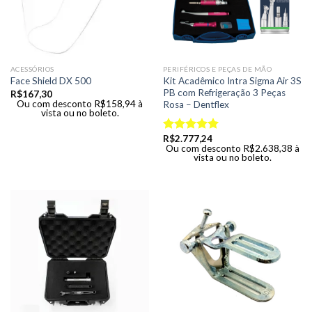
ACESSÓRIOS
PERIFÉRICOS E PEÇAS DE MÃO
Kit Acadêmico Intra Sigma Air 3S
Face Shield DX 500
PB com Refrigeração 3 Peças
R$
167,30
Ou com desconto
R$
158,94
à
Rosa – Dentflex
vista ou no boleto.
R$
2.777,24
Avaliação
Ou com desconto
R$
2.638,38
à
5.00
de 5
vista ou no boleto.