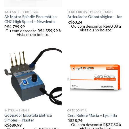
IMPLANTE E CIRURGIA
PERIFÉRICOS E PEÇAS DE MÃO
Air Motor Spindle Pneumático
Articulador Odontológico – Jon
CNC High Speed – Newdental
R$
63,24
Ou com desconto
R$
60,08
à
R$
4.799,99
vista ou no boleto.
Ou com desconto
R$
4.559,99
à
vista ou no boleto.
INSTRUMENTAIS
ORTODONTIA
Gotejador Espatula Elétrica
Cera Rolete Macia – Lysanda
Simples – Plaster
R$
28,74
Ou com desconto
R$
27,30
à
R$
689,99
vista ou no boleto.