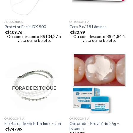
ACESSÓRIOS
ORTODONTIA
Protetor Facial DX 500
Cera 9 c/ 18 Lâminas
R$
109,76
R$
22,99
Ou com desconto
R$
104,27
à
Ou com desconto
R$
21,84
à
vista ou no boleto.
vista ou no boleto.
FORA DE ESTOQUE
ORTODONTIA
ORTODONTIA
Obturador Provisório 25g –
Fio Barra de Erich 1m Inox – Jon
Lysanda
R$
747,49