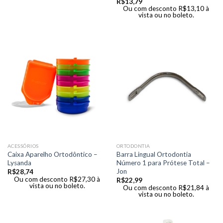
R$
13,79
Ou com desconto
R$
13,10
à
vista ou no boleto.
ACESSÓRIOS
ORTODONTIA
Caixa Aparelho Ortodôntico –
Barra Lingual Ortodontia
Lysanda
Número 1 para Prótese Total –
Jon
R$
28,74
Ou com desconto
R$
27,30
à
R$
22,99
vista ou no boleto.
Ou com desconto
R$
21,84
à
vista ou no boleto.