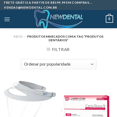
Skip
FRETE GRÁTIS A PARTIR DE R$199,99 EM COMPRAS...
VENDAS@NEWDENTAL.COM.BR
to
content
0
INÍCIO
/
PRODUTOS MARCADOS COM A TAG “PRODUTOS
DENTÁRIOS”
FILTRAR