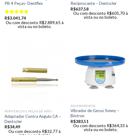
PB 4 Peças- Dentflex
Reciprocante – Dentscler
R$
637,58
Ou com desconto
R$
605,70
à
vista ou no boleto.
R$
3.041,74
Avaliação
Ou com desconto
R$
2.889,65
à
5.00
de 5
vista ou no boleto.
EQUIPAMENTOS
Vibrador de Gesso Sonny –
PERIFÉRICOS E PEÇAS DE MÃO
Biotron
Adaptador Contra Angulo CA –
R$
383,51
Dentscler
Ou com desconto
R$
364,33
à
R$
34,49
vista ou no boleto.
Ou com desconto
R$
32,77
à