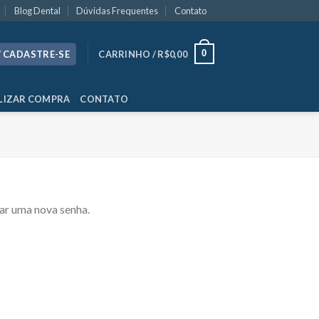
Blog Dental
Dúvidas Frequentes
Contato
0
/ CADASTRE-SE
CARRINHO /
R$
0,00
LIZAR COMPRA
CONTATO
iar uma nova senha.