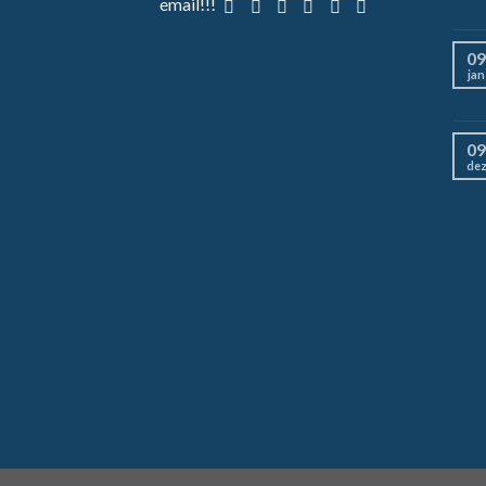
email!!!
09
jan
09
de