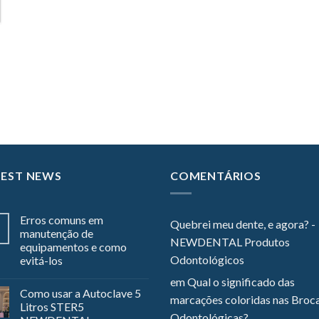
TEST NEWS
COMENTÁRIOS
Erros comuns em
Quebrei meu dente, e agora? -
manutenção de
NEWDENTAL Produtos
equipamentos e como
Odontológicos
evitá-los
em
Qual o significado das
Como usar a Autoclave 5
marcações coloridas nas Broc
Litros STER5
Odontológicas?