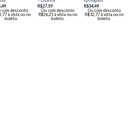
nda
– Lysanda
Epoxiglass
,49
R$
27,59
R$
34,49
 com desconto
Ou com desconto
Ou com desconto
2,77
à vista ou no
R$
26,21
à vista ou no
R$
32,77
à vista ou no
boleto.
boleto.
boleto.