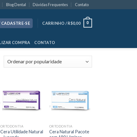
Blog Dental
Dúvidas Frequentes
Contato
0
/ CADASTRE-SE
CARRINHO /
R$
0,00
LIZAR COMPRA
CONTATO
ORTODONTIA
ORTODONTIA
Cera Utilidade Natural
Cera Natural Pacote