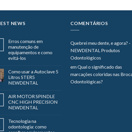
TEST NEWS
COMENTÁRIOS
Erros comuns em
Quebrei meu dente, e agora? -
manutenção de
NEWDENTAL Produtos
equipamentos e como
Odontológicos
evitá-los
em
Qual o significado das
Como usar a Autoclave 5
marcações coloridas nas Broc
Litros STER5
Odontológicas?
NEWDENTAL
AIR MOTOR SPINDLE
CNC HIGH PRECISION
NEWDENTAL
Tecnologia na
odontologia: como
z