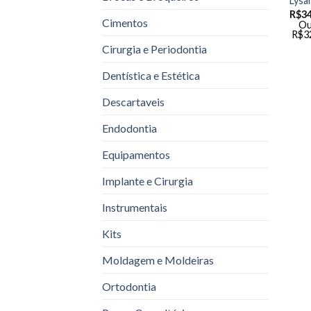
Lysa
R$
34
Cimentos
Ou
R$
3
Cirurgia e Periodontia
Dentística e Estética
Descartaveis
Endodontia
Equipamentos
Implante e Cirurgia
Instrumentais
Kits
Moldagem e Moldeiras
Ortodontia