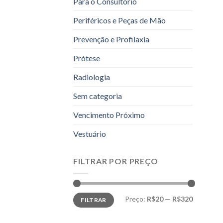
Para o Consultório
Periféricos e Peças de Mão
Prevenção e Profilaxia
Prótese
Radiologia
Sem categoria
Vencimento Próximo
Vestuário
FILTRAR POR PREÇO
Preço
Preço
Preço:
R$20
—
R$320
FILTRAR
mínimo
máximo