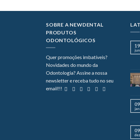
SOBRE A NEWDENTAL
LA
PRODUTOS
ODONTOLÓGICOS
19
jun
Quer promoções imbatíveis?
Novidades do mundo da
Odontologia? Assine a nossa
newsletter e receba tudo no seu
email!!!
09
jan
09
de