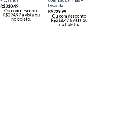
– Lysanda
com 180 Lâminas –
Lysanda
R$
310,49
Ou com desconto
R$
229,99
R$
294,97
à vista ou
Ou com desconto
no boleto.
R$
218,49
à vista ou
no boleto.