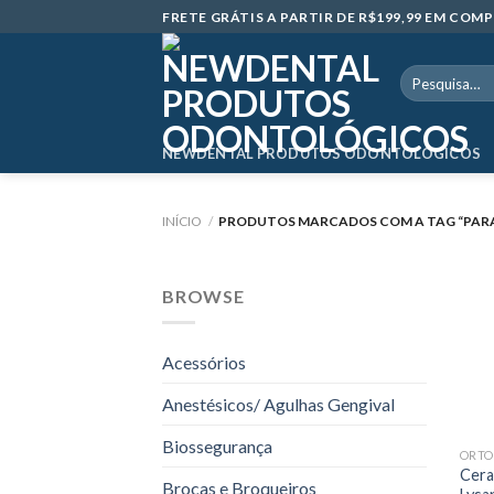
Skip
FRETE GRÁTIS A PARTIR DE R$199,99 EM CO
to
content
Pesquisar
por:
NEWDENTAL PRODUTOS ODONTOLÓGICOS
INÍCIO
/
PRODUTOS MARCADOS COM A TAG “PARA 
BROWSE
Acessórios
Anestésicos/ Agulhas Gengival
Biossegurança
ORTO
Cera
Brocas e Broqueiros