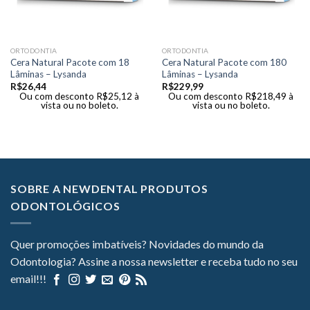
ORTODONTIA
ORTODONTIA
Cera Natural Pacote com 18
Cera Natural Pacote com 180
Lâminas – Lysanda
Lâminas – Lysanda
R$
26,44
R$
229,99
Ou com desconto
R$
25,12
à
Ou com desconto
R$
218,49
à
vista ou no boleto.
vista ou no boleto.
SOBRE A NEWDENTAL PRODUTOS
ODONTOLÓGICOS
Quer promoções imbatíveis? Novidades do mundo da
Odontologia? Assine a nossa newsletter e receba tudo no seu
email!!!