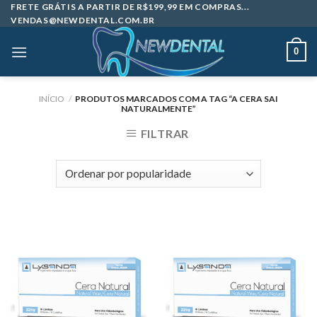
Skip
FRETE GRÁTIS A PARTIR DE R$199,99 EM COMPRAS...
VENDAS@NEWDENTAL.COM.BR
to
content
0
INÍCIO
/
PRODUTOS MARCADOS COM A TAG “A CERA SAI
NATURALMENTE”
FILTRAR