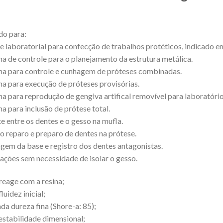
do para:
ne laboratorial para confecção de trabalhos protéticos, indicado e
a de controle para o planejamento da estrutura metálica.
a para controle e cunhagem de próteses combinadas.
a para execução de próteses provisórias.
a para reprodução de gengiva artifical removível para laboratório
a para inclusão de prótese total.
te entre os dentes e o gesso na mufla.
o reparo e preparo de dentes na prótese.
em da base e registro dos dentes antagonistas.
ações sem necessidade de isolar o gesso.
reage com a resina;
fluidez inicial;
ada dureza fina (Shore-a: 85);
 estabilidade dimensional;