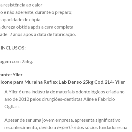
a resistência ao calor;
o e não aderente, durante o preparo;
 capacidade de cópia;
a dureza obtida após a cura completa;
dade: 2 anos após a data de fabricação.
 INCLUSOS:
agem com 25kg.
cante:
Yller
ilicone para Muralha Reflex Lab Denso 25kg Cod.214- Yller
A Yller é uma indústria de materiais odontológicos criada no
ano de 2012 pelos cirurgiões-dentistas Aline e Fabrício
Ogliari.
Apesar de ser uma jovem empresa, apresenta significativo
reconhecimento, devido a
expertise
dos sócios fundadores na