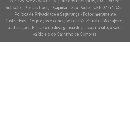
CNPJ: 29.678.698/0001-80 | Rua dos Eucaliptos,403 - Térreo e
Subsolo - Portais (Ipês) - Cajamar - São Paulo - CEP 07791-025 .
Política de Privacidade e Segurança - Fotos meramente
ilustrativas - Os preços e condições da loja virtual estão sujeitos
a alterações. Em caso de divergência de preços no site, o valor
válido é o do Carrinho de Compras.