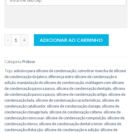
Silicone para Muralha Reflex Lab Denso 25kg - Yller quantidade
ADICIONAR AO CARRINHO
Categoria:
Prótese
Tags:
adesivo para silicone de condensação
,
como tirar mancha de silicone
de condensação do jaleco
,
diferença entre silicone de condensação e
adição
,
manipulação do silicone de condensação
,
moldagem com silicone
de condensação passo a passo
,
silicona de condensação dentsply
,
silicona
de condensação passo a passo
,
silicone de condensação artigo
,
silicone de
condensação bula
,
silicone de condensação caracteristicas
,
silicone de
condensação catalisador
,
silicone de condensação clonage
,
silicone de
condensação clonage bula
,
silicone de condensação coltene
,
silicone de
condensação como usar
,
silicone de condensação composição
,
silicone de
condensação denso
,
silicone de condensação dental cremer
,
silicone de
condensação distorção
,
silicone de condensação e adição
,
silicone de