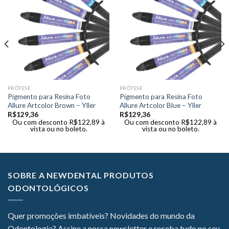
PRÓTESE
PRÓTESE
Pigmento para Resina Foto
Pigmento para Resina Foto
Allure Artcolor Brown – Yller
Allure Artcolor Blue – Yller
R$
129,36
R$
129,36
Ou com desconto
R$
122,89
à
Ou com desconto
R$
122,89
à
vista ou no boleto.
vista ou no boleto.
SOBRE A NEWDENTAL PRODUTOS
ODONTOLÓGICOS
Quer promoções imbatíveis? Novidades do mundo da
Odontologia? Assine a nossa newsletter e receba tudo no seu