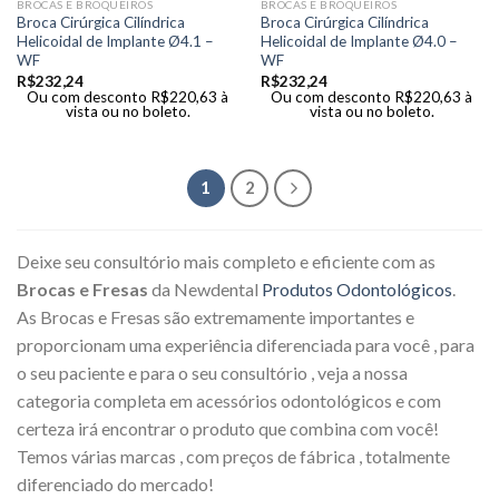
BROCAS E BROQUEIROS
BROCAS E BROQUEIROS
Broca Cirúrgica Cilíndrica
Broca Cirúrgica Cilíndrica
Helicoidal de Implante Ø4.1 –
Helicoidal de Implante Ø4.0 –
WF
WF
R$
232,24
R$
232,24
Ou com desconto
R$
220,63
à
Ou com desconto
R$
220,63
à
vista ou no boleto.
vista ou no boleto.
1
2
Deixe seu consultório mais completo e eficiente com as
Brocas e Fresas
da Newdental
Produtos Odontológicos
.
As Brocas e Fresas são extremamente importantes e
proporcionam uma experiência diferenciada para você , para
o seu paciente e para o seu consultório , veja a nossa
categoria completa em acessórios odontológicos e com
certeza irá encontrar o produto que combina com você!
Temos várias marcas , com preços de fábrica , totalmente
diferenciado do mercado!