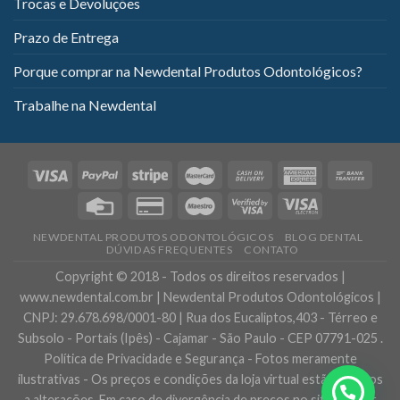
Trocas e Devoluções
Prazo de Entrega
Porque comprar na Newdental Produtos Odontológicos?
Trabalhe na Newdental
NEWDENTAL PRODUTOS ODONTOLÓGICOS
BLOG DENTAL
DÚVIDAS FREQUENTES
CONTATO
Copyright © 2018 - Todos os direitos reservados |
www.newdental.com.br | Newdental Produtos Odontológicos |
CNPJ: 29.678.698/0001-80 | Rua dos Eucaliptos,403 - Térreo e
Subsolo - Portais (Ipês) - Cajamar - São Paulo - CEP 07791-025 .
Política de Privacidade e Segurança - Fotos meramente
ilustrativas - Os preços e condições da loja virtual estão sujeitos
Precisa de ajuda?
a alterações. Em caso de divergência de preços no site, o valor