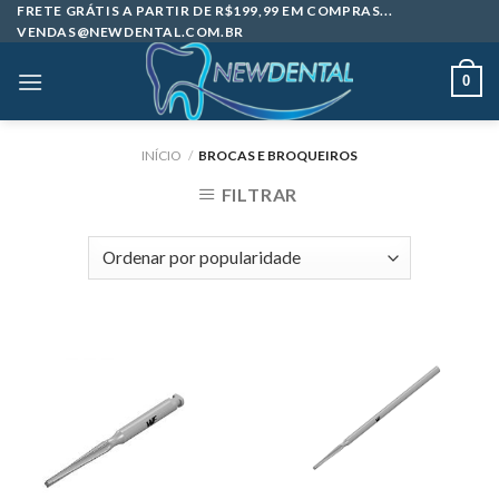
Skip
FRETE GRÁTIS A PARTIR DE R$199,99 EM COMPRAS...
VENDAS@NEWDENTAL.COM.BR
to
content
0
INÍCIO
/
BROCAS E BROQUEIROS
FILTRAR