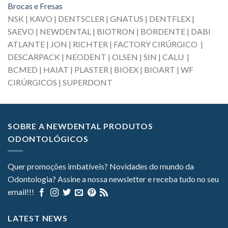
Brocas e Fresas
NSK | KAVO | DENTSCLER | GNATUS | DENTFLEX |
SAEVO | NEWDENTAL | BIOTRON | BORDENTE | DABI
ATLANTE | JON | RICHTER | FACTORY CIRÚRGICO |
DESCARPACK | NEODENT | OLSEN | SIN | CALU |
BCMED | HAIAT | PLASTER | BIOEX | BIOART | WF
CIRÚRGICOS | SUPERDONT
SOBRE A NEWDENTAL PRODUTOS
ODONTOLÓGICOS
Quer promoções imbatíveis? Novidades do mundo da
Odontologia? Assine a nossa newsletter e receba tudo no seu
email!!!
LATEST NEWS