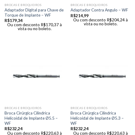
BROCAS E BROQUEIROS
BROCAS E BROQUEIROS
Adaptador Digital para Chave de
Adaptador Contra Angulo – WF
Torque de Implante – WF
R$
214,99
Ou com desconto
R$
204,24
à
R$
179,34
vista ou no boleto.
Ou com desconto
R$
170,37
à
vista ou no boleto.
BROCAS E BROQUEIROS
BROCAS E BROQUEIROS
Broca Cirúrgica Cilíndrica
Broca Cirúrgica Cilíndrica
Helicoidal de Implante Ø5.5 –
Helicoidal de Implante Ø5.3 –
WF
WF
R$
232,24
R$
232,24
Ou com desconto
R$
220,63
à
Ou com desconto
R$
220,63
à