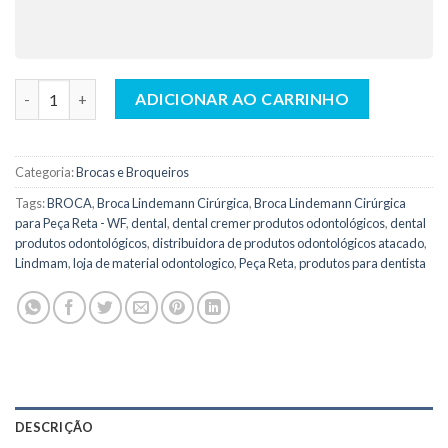
Broca Lindemann Cirúrgica para Peça Reta - WF quantidade
ADICIONAR AO CARRINHO
Categoria:
Brocas e Broqueiros
Tags:
BROCA
,
Broca Lindemann Cirúrgica
,
Broca Lindemann Cirúrgica
para Peça Reta - WF
,
dental
,
dental cremer produtos odontológicos
,
dental
produtos odontológicos
,
distribuidora de produtos odontológicos atacado
,
Lindmam
,
loja de material odontologico
,
Peça Reta
,
produtos para dentista
DESCRIÇÃO