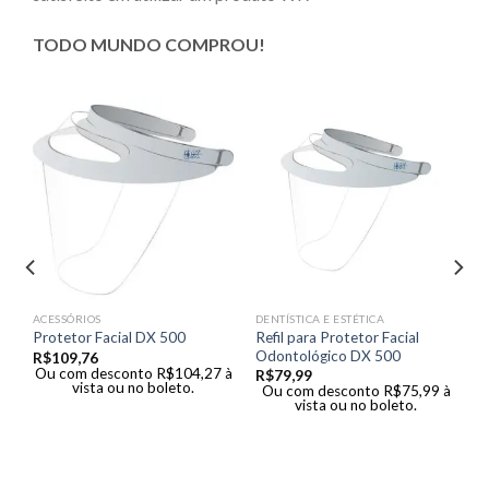
TODO MUNDO COMPROU!
te
ACESSÓRIOS
DENTÍSTICA E ESTÉTICA
Refil para Protetor Facial
Protetor Facial DX 500
Odontológico DX 500
R$
109,76
à
Ou com desconto
R$
104,27
à
R$
79,99
vista ou no boleto.
Ou com desconto
R$
75,99
à
vista ou no boleto.