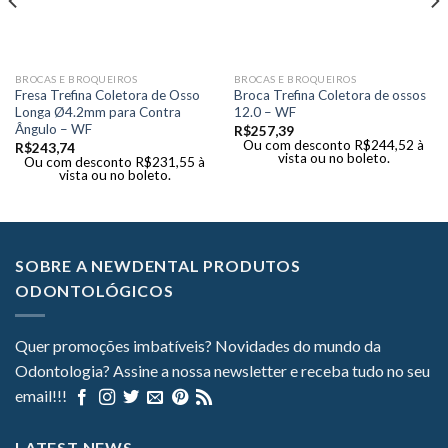
BROCAS E BROQUEIROS
BROCAS E BROQUEIROS
Fresa Trefina Coletora de Osso
Broca Trefina Coletora de ossos
Longa Ø4.2mm para Contra
12.0 – WF
Ângulo – WF
R$
257,39
Ou com desconto
R$
244,52
à
R$
243,74
vista ou no boleto.
Ou com desconto
R$
231,55
à
vista ou no boleto.
SOBRE A NEWDENTAL PRODUTOS
ODONTOLÓGICOS
Quer promoções imbatíveis? Novidades do mundo da
Odontologia? Assine a nossa newsletter e receba tudo no seu
email!!!
LATEST NEWS