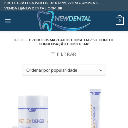
Skip
FRETE GRÁTIS A PARTIR DE R$199,99 EM COMPRAS...
VENDAS@NEWDENTAL.COM.BR
to
content
0
INÍCIO
/
PRODUTOS MARCADOS COM A TAG “SILICONE DE
CONDENSAÇÃO COMO USAR”
FILTRAR