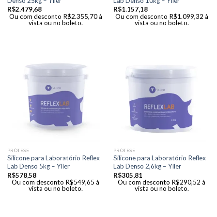
Denso 25kg – Yller
Lab Denso 10kg – Yller
R$
2.479,68
R$
1.157,18
Ou com desconto
R$
2.355,70
à
Ou com desconto
R$
1.099,32
à
vista ou no boleto.
vista ou no boleto.
PRÓTESE
PRÓTESE
Silicone para Laboratório Reflex
Silicone para Laboratório Reflex
Lab Denso 5kg – Yller
Lab Denso 2,6kg – Yller
R$
578,58
R$
305,81
Ou com desconto
R$
549,65
à
Ou com desconto
R$
290,52
à
vista ou no boleto.
vista ou no boleto.