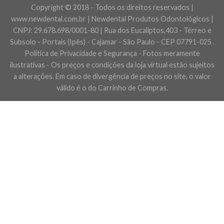
Copyright © 2018 - Todos os direitos reservados |
www.newdental.com.br | Newdental Produtos Odontológicos |
CNPJ: 29.678.698/0001-80 | Rua dos Eucaliptos,403 - Térreo e
Subsolo - Portais (Ipês) - Cajamar - São Paulo - CEP 07791-025 .
Política de Privacidade e Segurança - Fotos meramente
ilustrativas - Os preços e condições da loja virtual estão sujeitos
a alterações. Em caso de divergência de preços no site, o valor
válido é o do Carrinho de Compras.