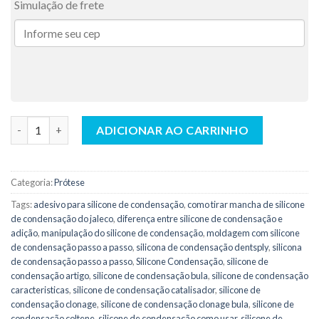
Simulação de frete
Silicone para Laboratório Reflex Lab Denso 5kg - Yller quantida
ADICIONAR AO CARRINHO
Categoria:
Prótese
Tags:
adesivo para silicone de condensação
,
como tirar mancha de silicone
de condensação do jaleco
,
diferença entre silicone de condensação e
adição
,
manipulação do silicone de condensação
,
moldagem com silicone
de condensação passo a passo
,
silicona de condensação dentsply
,
silicona
de condensação passo a passo
,
Silicone Condensação
,
silicone de
condensação artigo
,
silicone de condensação bula
,
silicone de condensação
caracteristicas
,
silicone de condensação catalisador
,
silicone de
condensação clonage
,
silicone de condensação clonage bula
,
silicone de
condensação coltene
,
silicone de condensação como usar
,
silicone de