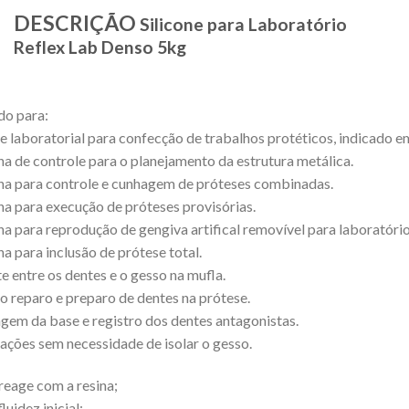
DESCRIÇÃO
Silicone para Laboratório
Reflex Lab Denso 5kg
do para:
ne laboratorial para confecção de trabalhos protéticos, indicado e
a de controle para o planejamento da estrutura metálica.
a para controle e cunhagem de próteses combinadas.
a para execução de próteses provisórias.
a para reprodução de gengiva artifical removível para laboratório
a para inclusão de prótese total.
te entre os dentes e o gesso na mufla.
o reparo e preparo de dentes na prótese.
em da base e registro dos dentes antagonistas.
ações sem necessidade de isolar o gesso.
reage com a resina;
fluidez inicial;