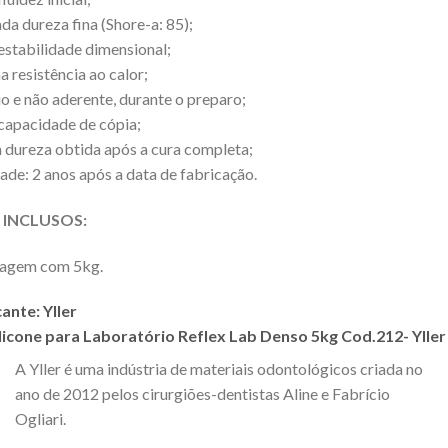
ada dureza fina (Shore-a: 85);
 estabilidade dimensional;
a resistência ao calor;
o e não aderente, durante o preparo;
 capacidade de cópia;
a dureza obtida após a cura completa;
dade: 2 anos após a data de fabricação.
 INCLUSOS:
agem com 5kg.
cante:
Yller
ilicone para Laboratório Reflex Lab Denso 5kg Cod.212- Yller
A Yller é uma indústria de materiais odontológicos criada no
ano de 2012 pelos cirurgiões-dentistas Aline e Fabrício
Ogliari.