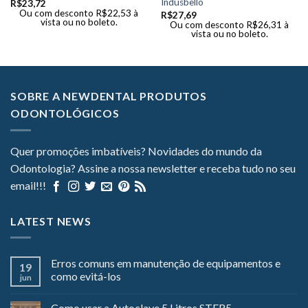
Indusbello
R$
23,72
Ou com desconto
R$
22,53
à
R$
27,69
vista ou no boleto.
Ou com desconto
R$
26,31
à
vista ou no boleto.
SOBRE A NEWDENTAL PRODUTOS
ODONTOLÓGICOS
Quer promoções imbatíveis? Novidades do mundo da
Odontologia? Assine a nossa newsletter e receba tudo no seu
email!!!
LATEST NEWS
Erros comuns em manutenção de equipamentos e
19
como evitá-los
jun
Como usar a Autoclave 5 Litros STER5