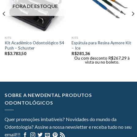
FORA DE ESTOQUE
KITS
KITS
Kit Acadêmico Odontológico S4
Espátula para Resina Aymore Kit
Push – Schuster
– Ice
R$
3.783,50
R$
281,36
Ou com desconto
R$
267,29
à
vista ou no boleto.
SOBRE A NEWDENTAL PRODUTOS
ODONTOLÓGICOS
Quer promoções imbatíveis? Novidades do mundo da
Odontologia? Assine a nossa newsletter e receba tudo no seu
email!!!