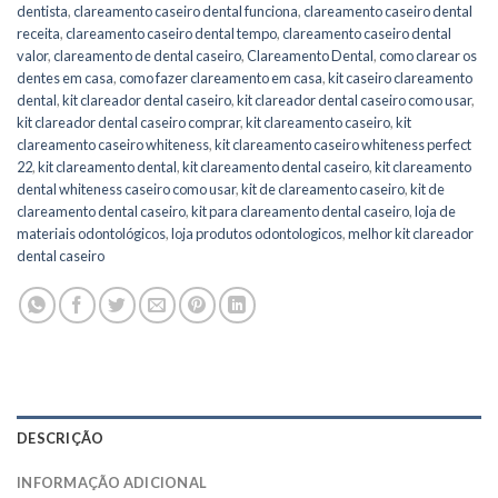
dentista
,
clareamento caseiro dental funciona
,
clareamento caseiro dental
receita
,
clareamento caseiro dental tempo
,
clareamento caseiro dental
valor
,
clareamento de dental caseiro
,
Clareamento Dental
,
como clarear os
dentes em casa
,
como fazer clareamento em casa
,
kit caseiro clareamento
dental
,
kit clareador dental caseiro
,
kit clareador dental caseiro como usar
,
kit clareador dental caseiro comprar
,
kit clareamento caseiro
,
kit
clareamento caseiro whiteness
,
kit clareamento caseiro whiteness perfect
22
,
kit clareamento dental
,
kit clareamento dental caseiro
,
kit clareamento
dental whiteness caseiro como usar
,
kit de clareamento caseiro
,
kit de
clareamento dental caseiro
,
kit para clareamento dental caseiro
,
loja de
materiais odontológicos
,
loja produtos odontologicos
,
melhor kit clareador
dental caseiro
DESCRIÇÃO
INFORMAÇÃO ADICIONAL