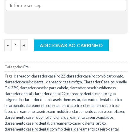
Kit Clareador Dental Caseiro Lysmile Gel 22% (3 Seringas) - Ly
ADICIONAR AO CARRINHO
Categoria:
Kits
Tags:
clareador
,
clareador caseiro 22
,
clareador caseiro com bicarbonato
,
clareador caseiro dental
,
clareador caseiro fgm
,
Clareador Caseiro Lysmile
Gel 22%
,
clareador caseiro para cabelo
,
clareador caseiro whiteness
,
clareador dental
,
clareador dental 22
,
clareador dental caseiro agua
oxigenada
,
clareador dental caseiro bem estar
,
clareador dental caseiro
bicarbonato
,
clareamento
,
clareamento caseiro
,
clareamento caseiro a
laser
,
clareamento caseiro com moldeira
,
clareamento caseiro como fazer
,
clareamento caseiro como funciona
,
clareamento caseiro cuidados
,
clareamento caseiro dental
,
clareamento caseiro dental artigo
,
clareamento caseiro dental com moldeira
,
clareamento caseiro dental