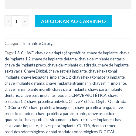
Chave Digital Protética para Implante - Quadrada 1.3 Curta - 
ADICIONAR AO CARRINHO
Categoria:
Implante e Cirurgia
Tags:
1.3
,
CHAVE
,
chave de adaptação protética
,
chave de implante
,
chave
de implante 1.2
,
chave de implante defama
,
chave de implante dentario
,
chave de implante preço
,
chave de implante quadrada
,
chave de implante
sextavada
,
Chave Digital
,
chave estrela implante
,
chave hexagonal
implante
,
chave hexagonal implante 1.2
,
chave hexagonal para implante
,
chave implante defama
,
chave implante straumann
,
chave mini implante
,
chave mini implante morelli
,
chave para implante
,
chave para implante
dentario
,
chave para implante neodent
,
CHAVE PROTÉTICA
,
chave
protetica 1.2
,
chave protetica ankylos
,
Chave Protética Digital Quadrada
1.3 Curta - Wf
,
chave protetica hexagonal
,
chave protética longa
,
chave
protetica neodent
,
chave protética para implante
,
chave protetica
quadrada
,
chave protetica straumann
,
chave retriever implante
,
chave
sextavada implante
,
chave t para implante
,
CURTA
,
dental cremer
produtos odontológicos
,
dental produtos odontológicos
,
DIGITAL
,