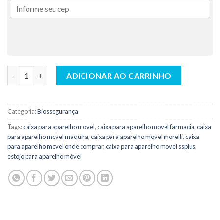
Box Para Aparelho Movel Verde Com Glitter - Indusbello quant
ADICIONAR AO CARRINHO
Categoria:
Biossegurança
Tags:
caixa para aparelho movel
,
caixa para aparelho movel farmacia
,
caixa
para aparelho movel maquira
,
caixa para aparelho movel morelli
,
caixa
para aparelho movel onde comprar
,
caixa para aparelho movel ssplus
,
estojo para aparelho móvel