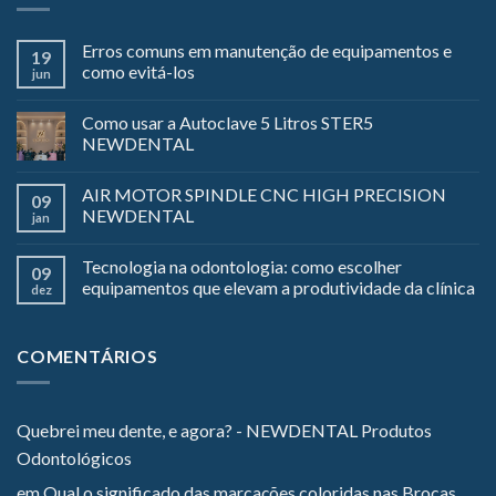
Erros comuns em manutenção de equipamentos e
19
como evitá-los
jun
Como usar a Autoclave 5 Litros STER5
NEWDENTAL
AIR MOTOR SPINDLE CNC HIGH PRECISION
09
NEWDENTAL
jan
Tecnologia na odontologia: como escolher
09
equipamentos que elevam a produtividade da clínica
dez
COMENTÁRIOS
Quebrei meu dente, e agora? - NEWDENTAL Produtos
Odontológicos
em
Qual o significado das marcações coloridas nas Brocas