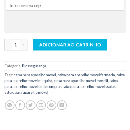
Box Para Aparelho Movel Laranja - Indusbello quantidade
ADICIONAR AO CARRINHO
Categoria:
Biossegurança
Tags:
caixa para aparelho movel
,
caixa para aparelho movel farmacia
,
caixa
para aparelho movel maquira
,
caixa para aparelho movel morelli
,
caixa
para aparelho movel onde comprar
,
caixa para aparelho movel ssplus
,
estojo para aparelho móvel