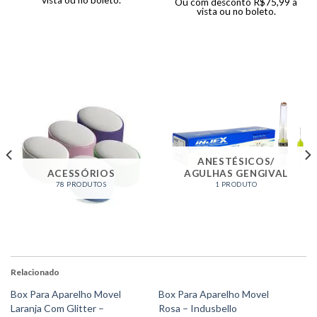
vista ou no boleto.
Ou com desconto
R$
75,99
à
vista ou no boleto.
ANESTÉSICOS/
ACESSÓRIOS
AGULHAS GENGIVAL
78 PRODUTOS
1 PRODUTO
Relacionado
Box Para Aparelho Movel
Box Para Aparelho Movel
Laranja Com Glitter –
Rosa – Indusbello