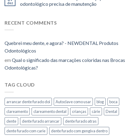
dez
odontológico precisa de manutenção
RECENT COMMENTS
Quebrei meu dente, e agora? - NEWDENTAL Produtos
Odontológicos
em
Qual o significado das marcações coloridas nas Brocas
Odontológicas?
TAG CLOUD
arrancar dente furado doi
Autoclave como usar
blog
boca
clareamento
clareamento dental
crianças
cárie
Dental
dente
dente furado arrancar
dente furado atras
dente furado com carie
dente furado com gengiva dentro