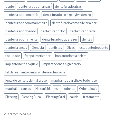
dente
dente furado arrancar
dente furado atras
dente furado com carie
dente furado com gengiva dentro
dente furado com mau cheiro
dente furado como aliviar a dor
dente furado doendo
dente furado dor
dente furado fede
dente furado na frente
dente furado o que fazer
dentes
dentesbrancos
Dentista
dentistas
Dicas
estudantedeodonto
faculdade
fotopolimerizador
implantodontia belem
implantodontia o que é
implantodontia significado
kit clareamento dental whiteness funciona
lente de contato dental preço
mau halito aparelho ortodontico
mau hálito causas
Nakanishi
nsk
odonto
Odontologia
Piercing
Piercing Bucal
Piercing Oral
saúde
tratamento
CATEGORIAS