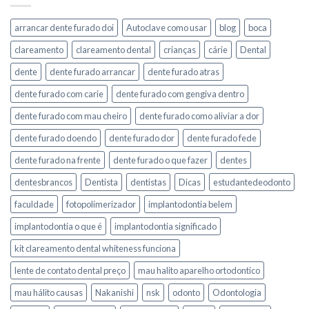
arrancar dente furado doi
Autoclave como usar
blog
boca
clareamento
clareamento dental
crianças
cárie
Dental
dente
dente furado arrancar
dente furado atras
dente furado com carie
dente furado com gengiva dentro
dente furado com mau cheiro
dente furado como aliviar a dor
dente furado doendo
dente furado dor
dente furado fede
dente furado na frente
dente furado o que fazer
dentes
dentesbrancos
Dentista
dentistas
Dicas
estudantedeodonto
faculdade
fotopolimerizador
implantodontia belem
implantodontia o que é
implantodontia significado
kit clareamento dental whiteness funciona
lente de contato dental preço
mau halito aparelho ortodontico
mau hálito causas
Nakanishi
nsk
odonto
Odontologia