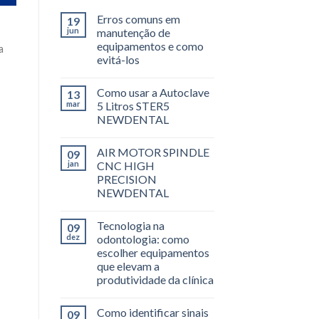
Erros comuns em
19
jun
manutenção de
equipamentos e como
a
evitá-los
Como usar a Autoclave
13
mar
5 Litros STER5
NEWDENTAL
AIR MOTOR SPINDLE
09
jan
CNC HIGH
PRECISION
NEWDENTAL
Tecnologia na
09
dez
odontologia: como
escolher equipamentos
que elevam a
produtividade da clínica
Como identificar sinais
09