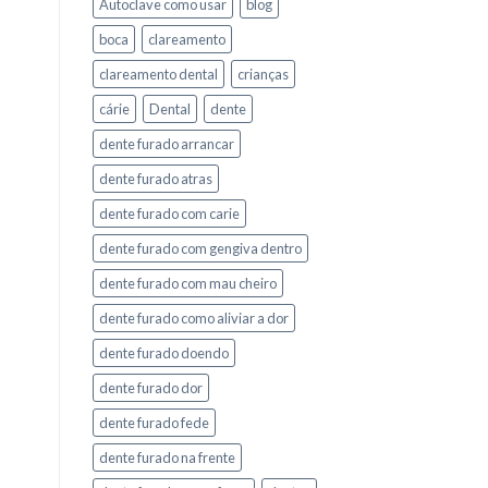
Autoclave como usar
blog
boca
clareamento
clareamento dental
crianças
cárie
Dental
dente
dente furado arrancar
dente furado atras
dente furado com carie
dente furado com gengiva dentro
dente furado com mau cheiro
dente furado como aliviar a dor
dente furado doendo
dente furado dor
dente furado fede
dente furado na frente