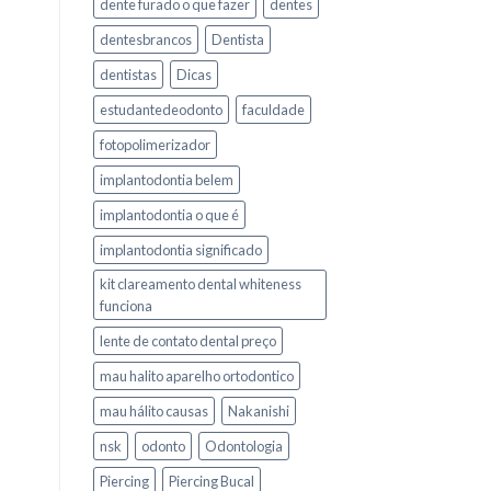
dente furado o que fazer
dentes
dentesbrancos
Dentista
dentistas
Dicas
estudantedeodonto
faculdade
fotopolimerizador
implantodontia belem
implantodontia o que é
implantodontia significado
kit clareamento dental whiteness
funciona
lente de contato dental preço
mau halito aparelho ortodontico
mau hálito causas
Nakanishi
nsk
odonto
Odontologia
Piercing
Piercing Bucal