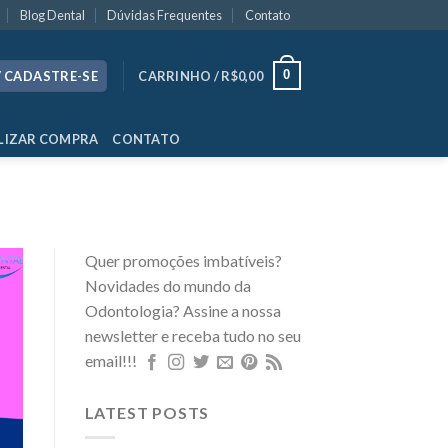
Blog Dental
Dúvidas Frequentes
Contato
0
/ CADASTRE-SE
CARRINHO /
R$
0,00
LIZAR COMPRA
CONTATO
Quer promoções imbatíveis?
Novidades do mundo da
Odontologia? Assine a nossa
newsletter e receba tudo no seu
email!!!
LATEST POSTS