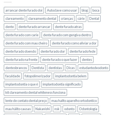
arrancar dente furado doi
Autoclave como usar
blog
boca
clareamento
clareamento dental
crianças
cárie
Dental
dente
dente furado arrancar
dente furado atras
dente furado com carie
dente furado com gengiva dentro
dente furado com mau cheiro
dente furado como aliviar a dor
dente furado doendo
dente furado dor
dente furado fede
dente furado na frente
dente furado o que fazer
dentes
dentesbrancos
Dentista
dentistas
Dicas
estudantedeodonto
faculdade
fotopolimerizador
implantodontia belem
implantodontia o que é
implantodontia significado
kit clareamento dental whiteness funciona
lente de contato dental preço
mau halito aparelho ortodontico
mau hálito causas
Nakanishi
nsk
odonto
Odontologia