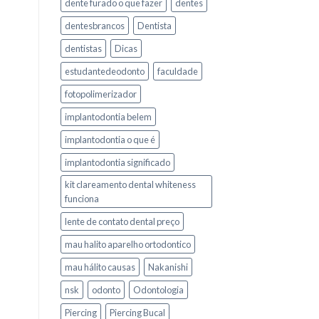
dente furado o que fazer
dentes
dentesbrancos
Dentista
dentistas
Dicas
estudantedeodonto
faculdade
fotopolimerizador
implantodontia belem
implantodontia o que é
implantodontia significado
kit clareamento dental whiteness
funciona
lente de contato dental preço
mau halito aparelho ortodontico
mau hálito causas
Nakanishi
nsk
odonto
Odontologia
Piercing
Piercing Bucal