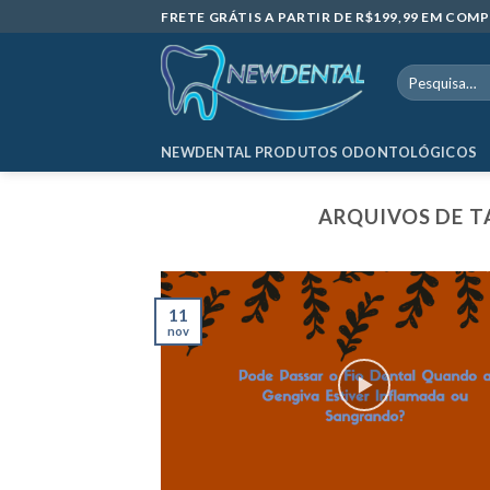
Skip
FRETE GRÁTIS A PARTIR DE R$199,99 EM CO
to
content
Pesquisar
por:
NEWDENTAL PRODUTOS ODONTOLÓGICOS
ARQUIVOS DE T
11
nov