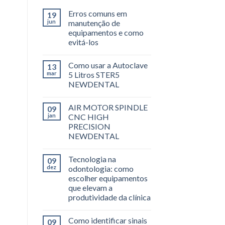
Erros comuns em
19
jun
manutenção de
equipamentos e como
evitá-los
Como usar a Autoclave
13
mar
5 Litros STER5
NEWDENTAL
AIR MOTOR SPINDLE
09
jan
CNC HIGH
PRECISION
NEWDENTAL
Tecnologia na
09
dez
odontologia: como
escolher equipamentos
que elevam a
produtividade da clínica
Como identificar sinais
09