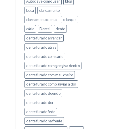
Autoclave como usar
blog
boca
clareamento
clareamento dental
crianças
cárie
Dental
dente
dente furado arrancar
dente furado atras
dente furado com carie
dente furado com gengiva dentro
dente furado com mau cheiro
dente furado como aliviar a dor
dente furado doendo
dente furado dor
dente furado fede
dente furado na frente