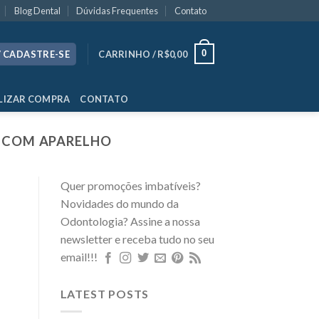
Blog Dental
Dúvidas Frequentes
Contato
0
/ CADASTRE-SE
CARRINHO /
R$
0,00
LIZAR COMPRA
CONTATO
S COM APARELHO
Quer promoções imbatíveis?
Novidades do mundo da
Odontologia? Assine a nossa
newsletter e receba tudo no seu
email!!!
LATEST POSTS