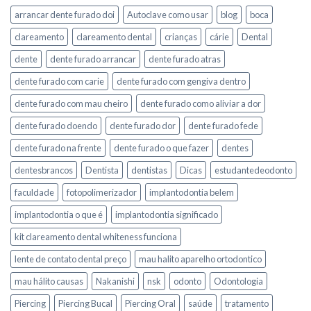
arrancar dente furado doi
Autoclave como usar
blog
boca
clareamento
clareamento dental
crianças
cárie
Dental
dente
dente furado arrancar
dente furado atras
dente furado com carie
dente furado com gengiva dentro
dente furado com mau cheiro
dente furado como aliviar a dor
dente furado doendo
dente furado dor
dente furado fede
dente furado na frente
dente furado o que fazer
dentes
dentesbrancos
Dentista
dentistas
Dicas
estudantedeodonto
faculdade
fotopolimerizador
implantodontia belem
implantodontia o que é
implantodontia significado
kit clareamento dental whiteness funciona
lente de contato dental preço
mau halito aparelho ortodontico
mau hálito causas
Nakanishi
nsk
odonto
Odontologia
Piercing
Piercing Bucal
Piercing Oral
saúde
tratamento