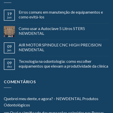
Erros comuns em manutenção de equipamentos e
19
como evitá-los
jun
Como usar a Autoclave 5 Litros STER5
NEWDENTAL
AIR MOTOR SPINDLE CNC HIGH PRECISION
09
NEWDENTAL
jan
Tecnologia na odontologia: como escolher
09
equipamentos que elevam a produtividade da clínica
dez
COMENTÁRIOS
Quebrei meu dente, e agora? - NEWDENTAL Produtos
Odontológicos
em
Qual o significado das marcações coloridas nas Brocas