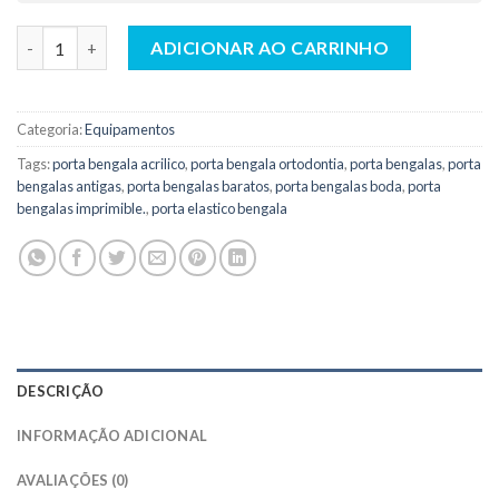
Porta Alicate Deitado Com Tampa Para 15 Unidades - Ortoguar
ADICIONAR AO CARRINHO
Categoria:
Equipamentos
Tags:
porta bengala acrilico
,
porta bengala ortodontia
,
porta bengalas
,
porta
bengalas antigas
,
porta bengalas baratos
,
porta bengalas boda
,
porta
bengalas imprimible.
,
porta elastico bengala
DESCRIÇÃO
INFORMAÇÃO ADICIONAL
AVALIAÇÕES (0)