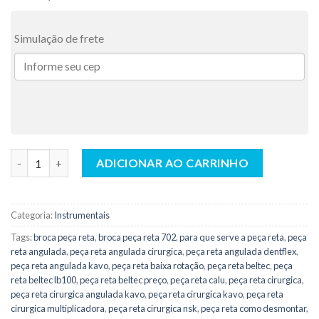
Simulação de frete
Peça Reta Intra Max - Calu quantidade
ADICIONAR AO CARRINHO
Categoria:
Instrumentais
Tags:
broca peça reta
,
broca peça reta 702
,
para que serve a peça reta
,
peça
reta angulada
,
peça reta angulada cirurgica
,
peça reta angulada dentflex
,
peça reta angulada kavo
,
peça reta baixa rotação
,
peça reta beltec
,
peça
reta beltec lb100
,
peça reta beltec preço
,
peça reta calu
,
peça reta cirurgica
,
peça reta cirurgica angulada kavo
,
peça reta cirurgica kavo
,
peça reta
cirurgica multiplicadora
,
peça reta cirurgica nsk
,
peça reta como desmontar
,