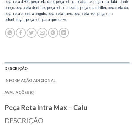
peça reta d700
,
peça reta dabi
,
peça reta dabi atlante
,
peça reta dabi atlante
preço
,
peça reta dentflex
,
peça reta dentscler
,
peça reta driller
,
peça reta dx
,
peça reta e contra angulo
,
peça reta kavo
,
peça reta nsk
,
peça reta
odontologia
,
peça reta para que serve
DESCRIÇÃO
INFORMAÇÃO ADICIONAL
AVALIAÇÕES (0)
Peça Reta Intra Max – Calu
DESCRIÇÃO