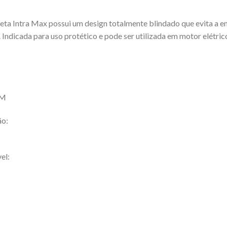
eta Intra Max possui um design totalmente blindado que evita a e
. Indicada para uso protético e pode ser utilizada em motor elétric
PM
ão:
el: