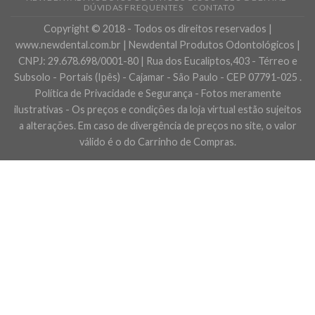
DÚVIDAS FREQUENTES
CONTATO
Copyright © 2018 - Todos os direitos reservados |
www.newdental.com.br | Newdental Produtos Odontológicos |
CNPJ: 29.678.698/0001-80 | Rua dos Eucaliptos,403 - Térreo e
Subsolo - Portais (Ipês) - Cajamar - São Paulo - CEP 07791-025 .
Política de Privacidade e Segurança - Fotos meramente
ilustrativas - Os preços e condições da loja virtual estão sujeitos
a alterações. Em caso de divergência de preços no site, o valor
válido é o do Carrinho de Compras.