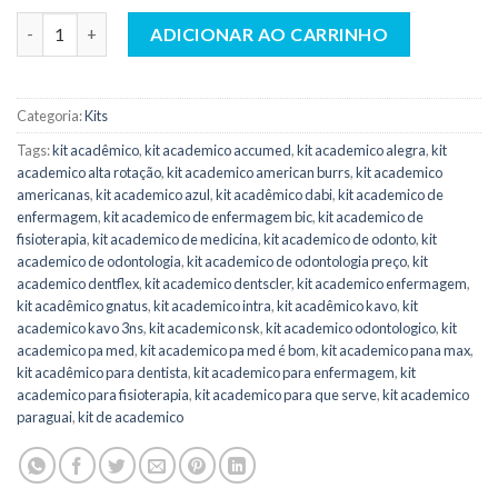
Kit Academico Intra Spray Triplo Roxo- Calu quantidade
ADICIONAR AO CARRINHO
Categoria:
Kits
Tags:
kit acadêmico
,
kit academico accumed
,
kit academico alegra
,
kit
academico alta rotação
,
kit academico american burrs
,
kit academico
americanas
,
kit academico azul
,
kit acadêmico dabi
,
kit academico de
enfermagem
,
kit academico de enfermagem bic
,
kit academico de
fisioterapia
,
kit academico de medicina
,
kit academico de odonto
,
kit
academico de odontologia
,
kit academico de odontologia preço
,
kit
academico dentflex
,
kit academico dentscler
,
kit academico enfermagem
,
kit acadêmico gnatus
,
kit academico intra
,
kit acadêmico kavo
,
kit
academico kavo 3ns
,
kit academico nsk
,
kit academico odontologico
,
kit
academico pa med
,
kit academico pa med é bom
,
kit academico pana max
,
kit acadêmico para dentista
,
kit academico para enfermagem
,
kit
academico para fisioterapia
,
kit academico para que serve
,
kit academico
paraguai
,
kit de academico