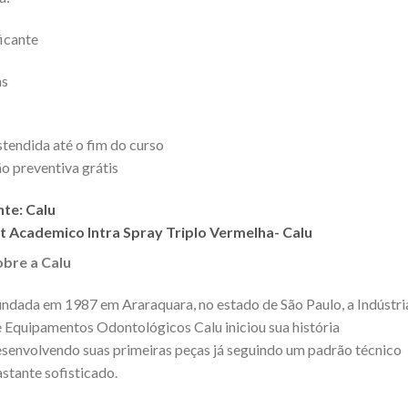
ficante
as
stendida até o fim do curso
 preventiva grátis
nte: Calu
it Academico Intra Spray Triplo Vermelha- Calu
obre a Calu
ndada em 1987 em Araraquara, no estado de São Paulo, a Indústri
 Equipamentos Odontológicos Calu iniciou sua história
senvolvendo suas primeiras peças já seguindo um padrão técnico
stante sofisticado.