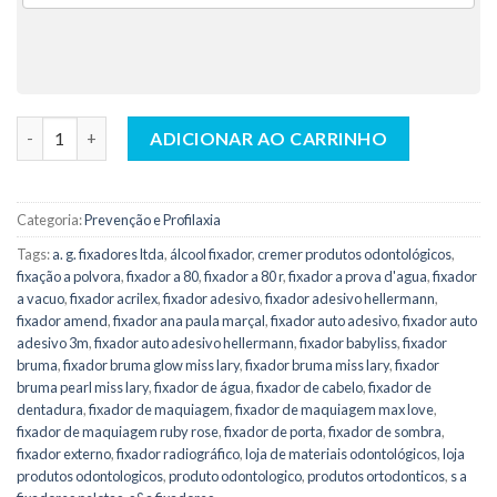
Fixador Radiográfico 475 ml - Indusbello quantidade
ADICIONAR AO CARRINHO
Categoria:
Prevenção e Profilaxia
Tags:
a. g. fixadores ltda
,
álcool fixador
,
cremer produtos odontológicos
,
fixação a polvora
,
fixador a 80
,
fixador a 80 r
,
fixador a prova d'agua
,
fixador
a vacuo
,
fixador acrilex
,
fixador adesivo
,
fixador adesivo hellermann
,
fixador amend
,
fixador ana paula marçal
,
fixador auto adesivo
,
fixador auto
adesivo 3m
,
fixador auto adesivo hellermann
,
fixador babyliss
,
fixador
bruma
,
fixador bruma glow miss lary
,
fixador bruma miss lary
,
fixador
bruma pearl miss lary
,
fixador de água
,
fixador de cabelo
,
fixador de
dentadura
,
fixador de maquiagem
,
fixador de maquiagem max love
,
fixador de maquiagem ruby rose
,
fixador de porta
,
fixador de sombra
,
fixador externo
,
fixador radiográfico
,
loja de materiais odontológicos
,
loja
produtos odontologicos
,
produto odontologico
,
produtos ortodonticos
,
s a