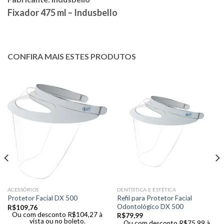
Fixador 475 ml – Indusbello
CONFIRA MAIS ESTES PRODUTOS
ACESSÓRIOS
DENTÍSTICA E ESTÉTICA
Refil para Protetor Facial
Protetor Facial DX 500
Odontológico DX 500
R$
109,76
Ou com desconto
R$
104,27
à
R$
79,99
vista ou no boleto.
Ou com desconto
R$
75,99
à