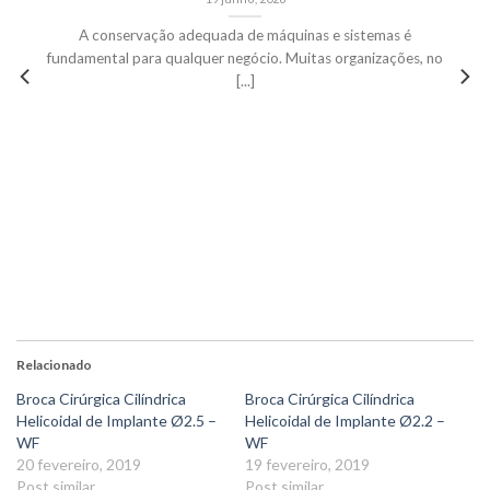
A conservação adequada de máquinas e sistemas é
fundamental para qualquer negócio. Muitas organizações, no
[...]
Relacionado
Broca Cirúrgica Cilíndrica
Broca Cirúrgica Cilíndrica
Helicoidal de Implante Ø2.5 –
Helicoidal de Implante Ø2.2 –
WF
WF
20 fevereiro, 2019
19 fevereiro, 2019
Post similar
Post similar