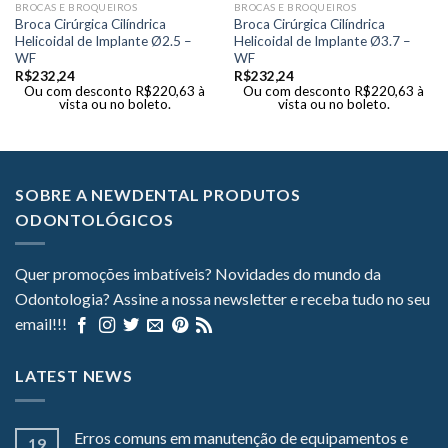
BROCAS E BROQUEIROS
BROCAS E BROQUEIROS
Broca Cirúrgica Cilíndrica
Broca Cirúrgica Cilíndrica
Helicoidal de Implante Ø2.5 –
Helicoidal de Implante Ø3.7 –
WF
WF
R$
232,24
R$
232,24
Ou com desconto
R$
220,63
à
Ou com desconto
R$
220,63
à
vista ou no boleto.
vista ou no boleto.
SOBRE A NEWDENTAL PRODUTOS
ODONTOLÓGICOS
Quer promoções imbatíveis? Novidades do mundo da
Odontologia? Assine a nossa newsletter e receba tudo no seu
email!!!
LATEST NEWS
Erros comuns em manutenção de equipamentos e
19