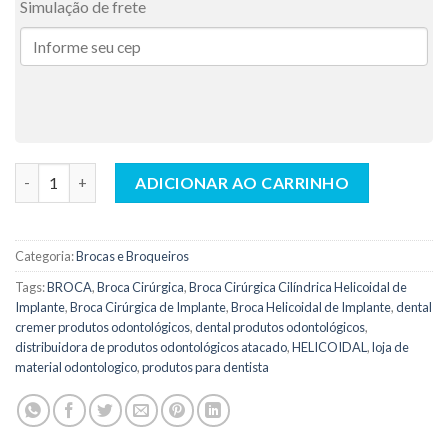
Simulação de frete
Broca Cirúrgica Cilíndrica Helicoidal de Implante Ø2.8 – WF qua
ADICIONAR AO CARRINHO
Categoria:
Brocas e Broqueiros
Tags:
BROCA
,
Broca Cirúrgica
,
Broca Cirúrgica Cilíndrica Helicoidal de
Implante
,
Broca Cirúrgica de Implante
,
Broca Helicoidal de Implante
,
dental
cremer produtos odontológicos
,
dental produtos odontológicos
,
distribuidora de produtos odontológicos atacado
,
HELICOIDAL
,
loja de
material odontologico
,
produtos para dentista