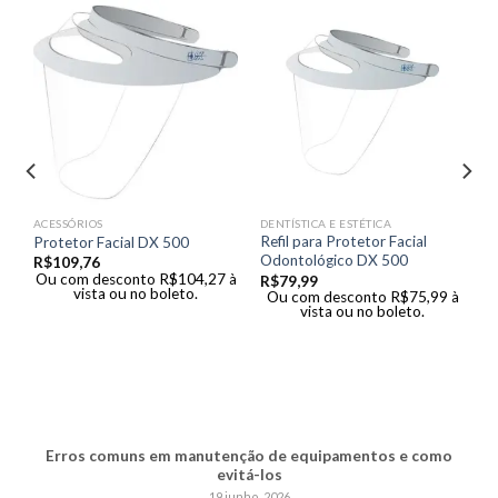
te
ACESSÓRIOS
DENTÍSTICA E ESTÉTICA
Refil para Protetor Facial
Protetor Facial DX 500
Odontológico DX 500
R$
109,76
à
Ou com desconto
R$
104,27
à
R$
79,99
vista ou no boleto.
Ou com desconto
R$
75,99
à
vista ou no boleto.
Erros comuns em manutenção de equipamentos e como
evitá-los
19 junho, 2026