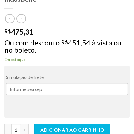
475,31
R$
Ou com desconto
451,54
à vista ou
R$
no boleto.
Em estoque
Simulação de frete
Bite Wings Digital (Kit Uwandy)- Indusbello quantidade
ADICIONAR AO CARRINHO