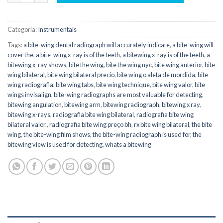
Categoria:
Instrumentais
Tags:
a bite-wing dental radiograph will accurately indicate
,
a bite-wing will
cover the
,
a bite-wing x-ray is of the teeth
,
a bitewing x-ray is of the teeth
,
a
bitewing x-ray shows
,
bite the wing
,
bite the wing nyc
,
bite wing anterior
,
bite
wing bilateral
,
bite wing bilateral precio
,
bite wing o aleta de mordida
,
bite
wing radiografia
,
bite wing tabs
,
bite wing technique
,
bite wing valor
,
bite
wings invisalign
,
bite-wing radiographs are most valuable for detecting
,
bitewing angulation
,
bitewing arm
,
bitewing radiograph
,
bitewing x ray
,
bitewing x-rays
,
radiografia bite wing bilateral
,
radiografia bite wing
bilateral valor.
,
radiografia bite wing preço bh
,
rx bite wing bilateral
,
the bite
wing
,
the bite-wing film shows
,
the bite-wing radiograph is used for
,
the
bitewing view is used for detecting
,
whats a bitewing