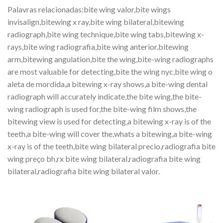
Palavras relacionadas:bite wing valor,bite wings
invisalign,bitewing x ray,bite wing bilateral,bitewing
radiograph,bite wing technique,bite wing tabs,bitewing x-
rays,bite wing radiografia,bite wing anterior,bitewing
arm,bitewing angulation,bite the wing,bite-wing radiographs
are most valuable for detecting,bite the wing nyc,bite wing o
aleta de mordida,a bitewing x-ray shows,a bite-wing dental
radiograph will accurately indicate,the bite wing,the bite-
wing radiograph is used for,the bite-wing film shows,the
bitewing view is used for detecting,a bitewing x-ray is of the
teeth,a bite-wing will cover the,whats a bitewing,a bite-wing
x-ray is of the teeth,bite wing bilateral precio,radiografia bite
wing preço bh,rx bite wing bilateral,radiografia bite wing
bilateral,radiografia bite wing bilateral valor.