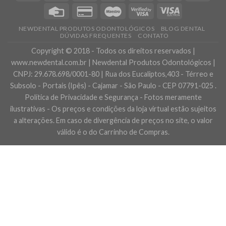
NEWDENTAL PRODUTOS ODONTOLÓGICOS
BLOG DENTAL
DÚVIDAS FREQUENTES
CONTATO
Copyright © 2018 - Todos os direitos reservados |
www.newdental.com.br | Newdental Produtos Odontológicos |
CNPJ: 29.678.698/0001-80 | Rua dos Eucaliptos,403 - Térreo e
Subsolo - Portais (Ipês) - Cajamar - São Paulo - CEP 07791-025 .
Política de Privacidade e Segurança - Fotos meramente
ilustrativas - Os preços e condições da loja virtual estão sujeitos
a alterações. Em caso de divergência de preços no site, o valor
válido é o do Carrinho de Compras.