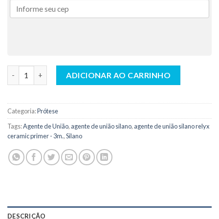
Agente de União Silano Sylano - Yller quantidade
ADICIONAR AO CARRINHO
Categoria:
Prótese
Tags:
Agente de União
,
agente de união silano
,
agente de união silano relyx
ceramic primer - 3m.
,
Silano
DESCRIÇÃO