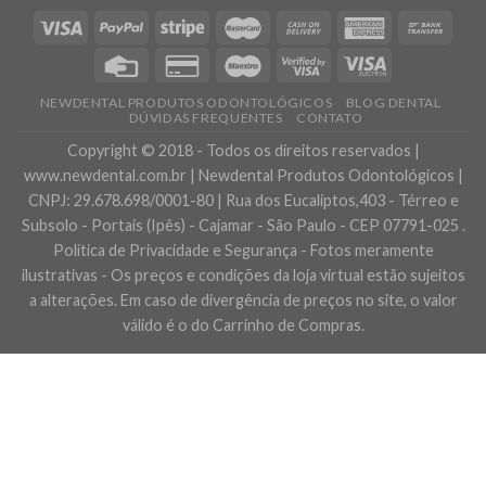
NEWDENTAL PRODUTOS ODONTOLÓGICOS
BLOG DENTAL
DÚVIDAS FREQUENTES
CONTATO
Copyright © 2018 - Todos os direitos reservados |
www.newdental.com.br | Newdental Produtos Odontológicos |
CNPJ: 29.678.698/0001-80 | Rua dos Eucaliptos,403 - Térreo e
Subsolo - Portais (Ipês) - Cajamar - São Paulo - CEP 07791-025 .
Política de Privacidade e Segurança - Fotos meramente
ilustrativas - Os preços e condições da loja virtual estão sujeitos
a alterações. Em caso de divergência de preços no site, o valor
válido é o do Carrinho de Compras.