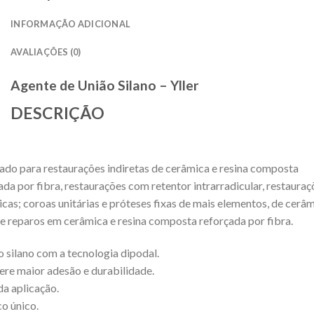
INFORMAÇÃO ADICIONAL
AVALIAÇÕES (0)
Agente de União Silano – Yller
DESCRIÇÃO
cado para restaurações indiretas de cerâmica e resina composta
ada por fibra, restaurações com retentor intrarradicular, restauraç
icas; coroas unitárias e próteses fixas de mais elementos, de cerâm
 e reparos em cerâmica e resina composta reforçada por fibra.
o silano com a tecnologia dipodal.
ere maior adesão e durabilidade.
da aplicação.
co único.