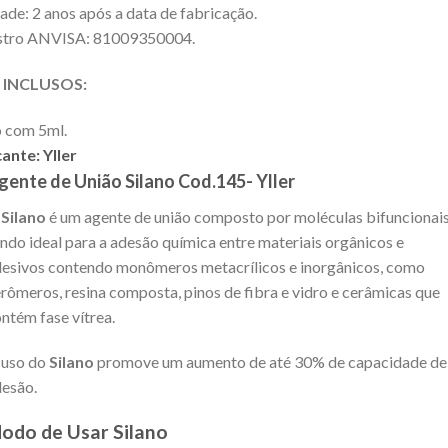
dade: 2 anos após a data de fabricação.
istro ANVISA: 81009350004.
 INCLUSOS:
 com 5ml.
cante:
Yller
gente de União Silano Cod.145- Yller
O
Silano
é um agente de união composto por moléculas bifuncionais
ndo ideal para a adesão química entre materiais orgânicos e
esivos contendo monômeros metacrílicos e inorgânicos, como
rômeros, resina composta, pinos de fibra e vidro e cerâmicas que
ntém fase vítrea.
 uso do
Silano
promove um aumento de até 30% de capacidade de
esão.
odo de Usar Silano