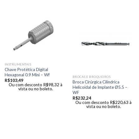
INSTRUMENTAIS
Chave Protética Digital
Hexagonal 0.9 Mini – Wf
BROCAS E BROQUEIROS
R$
103,49
Broca Cirúrgica Cilíndrica
Ou com desconto
R$
98,32
à
Helicoidal de Implante Ø5.5 –
vista ou no boleto.
WF
R$
232,24
Ou com desconto
R$
220,63
à
vista ou no boleto.