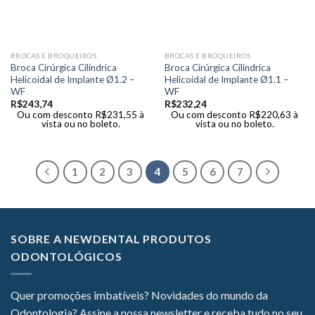
BROCAS E BROQUEIROS
BROCAS E BROQUEIROS
Broca Cirúrgica Cilíndrica
Broca Cirúrgica Cilíndrica
Helicoidal de Implante Ø1.2 –
Helicoidal de Implante Ø1.1 –
WF
WF
R$
243,74
R$
232,24
Ou com desconto
R$
231,55
à
Ou com desconto
R$
220,63
à
vista ou no boleto.
vista ou no boleto.
1
2
3
4
5
6
7
SOBRE A NEWDENTAL PRODUTOS
ODONTOLÓGICOS
Quer promoções imbatíveis? Novidades do mundo da
Odontologia? Assine a nossa newsletter e receba tudo no seu