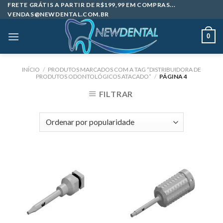
Skip
FRETE GRÁTIS A PARTIR DE R$199,99 EM COMPRAS...
VENDAS@NEWDENTAL.COM.BR
to
content
0
INÍCIO
/
PRODUTOS MARCADOS COM A TAG “DISTRIBUIDORA DE
PRODUTOS ODONTOLÓGICOS ATACADO”
/
PÁGINA 4
FILTRAR