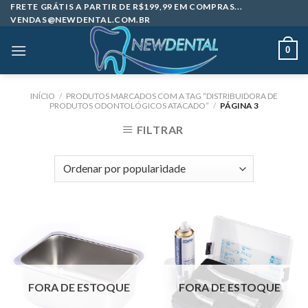
Skip
FRETE GRÁTIS A PARTIR DE R$199,99 EM COMPRAS...
VENDAS@NEWDENTAL.COM.BR
to
content
0
INÍCIO
/
PRODUTOS MARCADOS COM A TAG “DISTRIBUIDORA DE
PRODUTOS ODONTOLÓGICOS ATACADO”
/
PÁGINA 3
FILTRAR
FORA DE ESTOQUE
FORA DE ESTOQUE