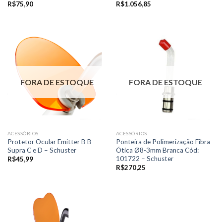
R$
75,90
R$
1.056,85
FORA DE ESTOQUE
FORA DE ESTOQUE
ACESSÓRIOS
ACESSÓRIOS
Protetor Ocular Emitter B B
Ponteira de Polimerização Fibra
Supra C e D – Schuster
Ótica Ø8-3mm Branca Cód:
101722 – Schuster
R$
45,99
R$
270,25