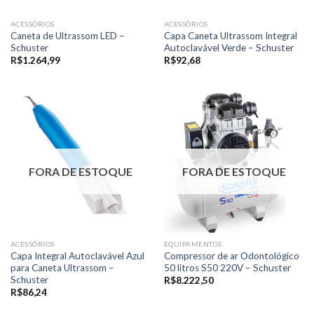
ACESSÓRIOS
ACESSÓRIOS
Caneta de Ultrassom LED –
Capa Caneta Ultrassom Integral
Schuster
Autoclavável Verde – Schuster
R$
1.264,99
R$
92,68
FORA DE ESTOQUE
FORA DE ESTOQUE
ACESSÓRIOS
EQUIPAMENTOS
Capa Integral Autoclavável Azul
Compressor de ar Odontológico
para Caneta Ultrassom –
50 litros S50 220V – Schuster
Schuster
R$
8.222,50
R$
86,24