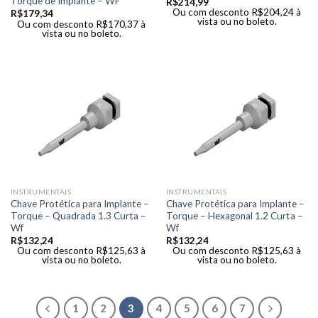
Torque de Implante – WF
R$
214,99
Ou com desconto
R$
204,24
à
R$
179,34
vista ou no boleto.
Ou com desconto
R$
170,37
à
vista ou no boleto.
INSTRUMENTAIS
INSTRUMENTAIS
Chave Protética para Implante –
Chave Protética para Implante –
Torque – Quadrada 1.3 Curta –
Torque – Hexagonal 1.2 Curta –
Wf
Wf
R$
132,24
R$
132,24
Ou com desconto
R$
125,63
à
Ou com desconto
R$
125,63
à
vista ou no boleto.
vista ou no boleto.
1
2
3
4
5
6
7