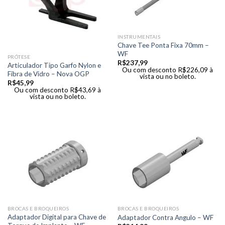
INSTRUMENTAIS
Chave Tee Ponta Fixa 70mm –
WF
PRÓTESE
R$
237,99
Articulador Tipo Garfo Nylon e
Ou com desconto
R$
226,09
à
Fibra de Vidro – Nova OGP
vista ou no boleto.
R$
45,99
Ou com desconto
R$
43,69
à
vista ou no boleto.
BROCAS E BROQUEIROS
BROCAS E BROQUEIROS
Adaptador Digital para Chave de
Adaptador Contra Angulo – WF