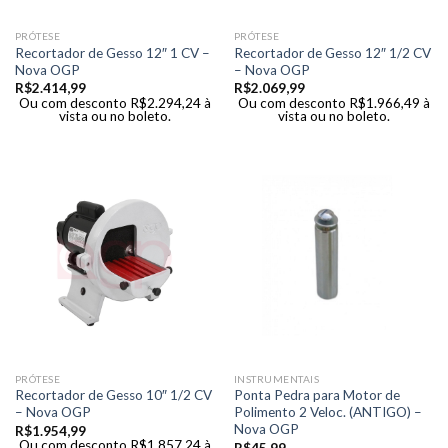
PRÓTESE
PRÓTESE
Recortador de Gesso 12″ 1 CV –
Recortador de Gesso 12″ 1/2 CV
Nova OGP
– Nova OGP
R$
2.414,99
R$
2.069,99
Ou com desconto
R$
2.294,24
à
Ou com desconto
R$
1.966,49
à
vista ou no boleto.
vista ou no boleto.
PRÓTESE
INSTRUMENTAIS
Recortador de Gesso 10″ 1/2 CV
Ponta Pedra para Motor de
– Nova OGP
Polimento 2 Veloc. (ANTIGO) –
Nova OGP
R$
1.954,99
Ou com desconto
R$
1.857,24
à
R$
45,99