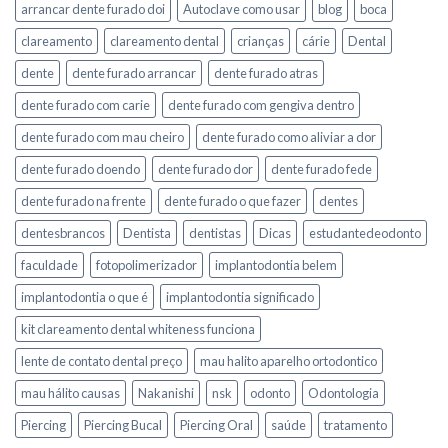
arrancar dente furado doi
Autoclave como usar
blog
boca
clareamento
clareamento dental
crianças
cárie
Dental
dente
dente furado arrancar
dente furado atras
dente furado com carie
dente furado com gengiva dentro
dente furado com mau cheiro
dente furado como aliviar a dor
dente furado doendo
dente furado dor
dente furado fede
dente furado na frente
dente furado o que fazer
dentes
dentesbrancos
Dentista
dentistas
Dicas
estudantedeodonto
faculdade
fotopolimerizador
implantodontia belem
implantodontia o que é
implantodontia significado
kit clareamento dental whiteness funciona
lente de contato dental preço
mau halito aparelho ortodontico
mau hálito causas
Nakanishi
nsk
odonto
Odontologia
Piercing
Piercing Bucal
Piercing Oral
saúde
tratamento