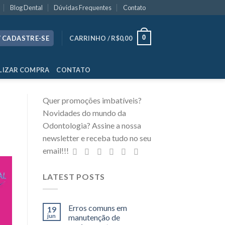
Blog Dental
Dúvidas Frequentes
Contato
0
/ CADASTRE-SE
CARRINHO /
R$
0,00
LIZAR COMPRA
CONTATO
Quer promoções imbatíveis?
Novidades do mundo da
Odontologia? Assine a nossa
newsletter e receba tudo no seu
email!!!
LATEST POSTS
Erros comuns em
19
jun
manutenção de