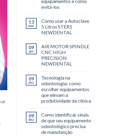
equipamentos e como
evitá-los
Como usar a Autoclave
13
mar
5 Litros STER5
NEWDENTAL
AIR MOTOR SPINDLE
09
jan
CNC HIGH
PRECISION
NEWDENTAL
Tecnologia na
09
dez
odontologia: como
escolher equipamentos
que elevam a
produtividade da clínica
nar
Como identificar sinais
09
dez
de que seu equipamento
.
odontológico precisa
de manutenção