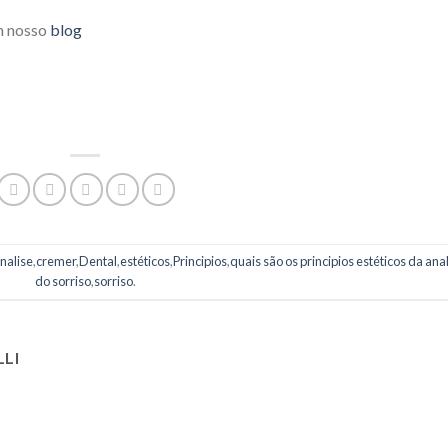
em nosso
blog
nalise
,
cremer
,
Dental
,
estéticos
,
Principios
,
quais são os principios estéticos da ana
do sorriso
,
sorriso
.
LI