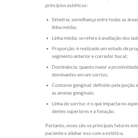
princípios estéticos:
Simetria: semelhança entre todas as área
linha média;
Linha média: se refere à avaliação dos la
Proporção: é realizado um estudo de pro
segmento anterior e corredor bucal;
Dominância: quanto maior a proximidade d
dominantes em um sorriso;
Contorno gengival: definido pela junção 
as ameias gengivais;
Linha do sorriso: é o que impacta no aspec
dentes superiores e a fonação.
Portanto, esses são os principais fatores es
paciente e alinhar isso com a estética.