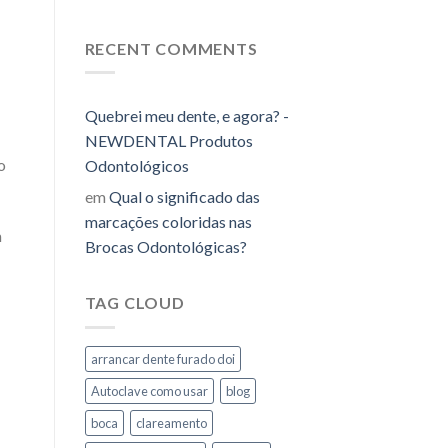
RECENT COMMENTS
Quebrei meu dente, e agora? -
NEWDENTAL Produtos
o
Odontológicos
em
Qual o significado das
marcações coloridas nas
m
Brocas Odontológicas?
TAG CLOUD
arrancar dente furado doi
Autoclave como usar
blog
boca
clareamento