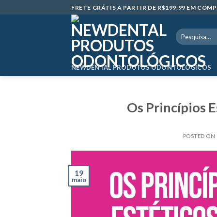
Skip
FRETE GRÁTIS A PARTIR DE R$199,99 EM CO
to
content
Pesquisar
por:
NEWDENTAL PRODUTOS ODONTOLÓGICOS
Os Princípios E
POSTED ON
19
maio