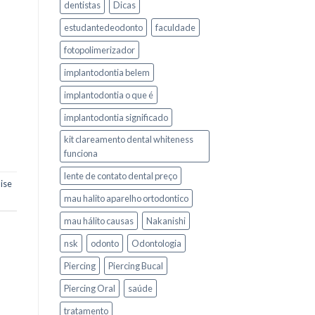
dentistas
Dicas
estudantedeodonto
faculdade
fotopolimerizador
implantodontia belem
implantodontia o que é
implantodontia significado
kit clareamento dental whiteness
funciona
lente de contato dental preço
lise
mau halito aparelho ortodontico
mau hálito causas
Nakanishi
nsk
odonto
Odontologia
Piercing
Piercing Bucal
Piercing Oral
saúde
tratamento