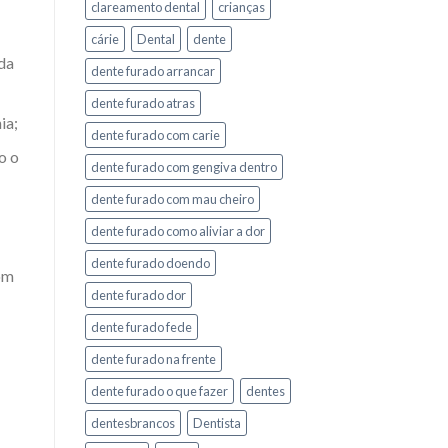
clareamento dental
crianças
cárie
Dental
dente
 da
dente furado arrancar
dente furado atras
ia;
dente furado com carie
o o
dente furado com gengiva dentro
dente furado com mau cheiro
dente furado como aliviar a dor
dente furado doendo
com
dente furado dor
dente furado fede
dente furado na frente
dente furado o que fazer
dentes
dentesbrancos
Dentista