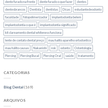
dente furado na frente
dente furado o que fazer
dentes
dentesbrancos
Dentista
dentistas
Dicas
estudantedeodonto
faculdade
fotopolimerizador
implantodontia belem
implantodontia o que é
implantodontia significado
kit clareamento dental whiteness funciona
lente de contato dental preço
mau halito aparelho ortodontico
mau hálito causas
Nakanishi
nsk
odonto
Odontologia
Piercing
Piercing Bucal
Piercing Oral
saúde
tratamento
CATEGORIAS
Blog Dental
(169)
ARQUIVOS