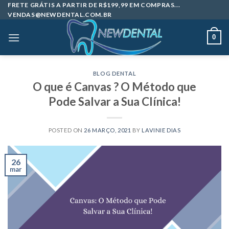
Skip
FRETE GRÁTIS A PARTIR DE R$199,99 EM COMPRAS...
VENDAS@NEWDENTAL.COM.BR
to
content
0
BLOG DENTAL
O que é Canvas ? O Método que
Pode Salvar a Sua Clínica!
POSTED ON
26 MARÇO, 2021
BY
LAVINIE DIAS
26
mar