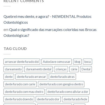
RECENT COMMENTS
Quebrei meu dente, e agora? - NEWDENTAL Produtos
Odontológicos
em
Qual o significado das marcações coloridas nas Brocas
Odontológicas?
TAG CLOUD
arrancar dente furado doi
Autoclave como usar
blog
boca
clareamento
clareamento dental
crianças
cárie
Dental
dente
dente furado arrancar
dente furado atras
dente furado com carie
dente furado com gengiva dentro
dente furado com mau cheiro
dente furado como aliviar a dor
dente furado doendo
dente furado dor
dente furado fede