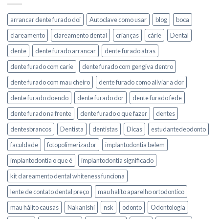
arrancar dente furado doi
Autoclave como usar
blog
boca
clareamento
clareamento dental
crianças
cárie
Dental
dente
dente furado arrancar
dente furado atras
dente furado com carie
dente furado com gengiva dentro
dente furado com mau cheiro
dente furado como aliviar a dor
dente furado doendo
dente furado dor
dente furado fede
dente furado na frente
dente furado o que fazer
dentes
dentesbrancos
Dentista
dentistas
Dicas
estudantedeodonto
faculdade
fotopolimerizador
implantodontia belem
implantodontia o que é
implantodontia significado
kit clareamento dental whiteness funciona
lente de contato dental preço
mau halito aparelho ortodontico
mau hálito causas
Nakanishi
nsk
odonto
Odontologia