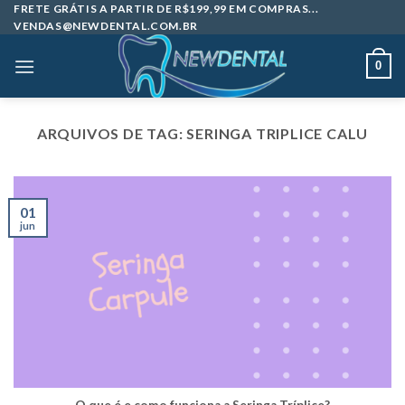
Skip
FRETE GRÁTIS A PARTIR DE R$199,99 EM COMPRAS...
VENDAS@NEWDENTAL.COM.BR
to
content
0
ARQUIVOS DE TAG:
SERINGA TRIPLICE CALU
01
jun
O que é e como funciona a Seringa Tríplice?