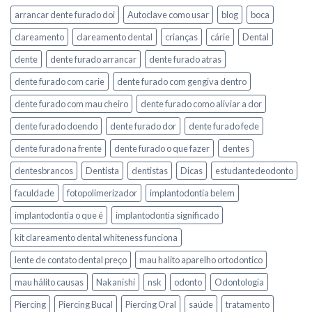
arrancar dente furado doi
Autoclave como usar
blog
boca
clareamento
clareamento dental
crianças
cárie
Dental
dente
dente furado arrancar
dente furado atras
dente furado com carie
dente furado com gengiva dentro
dente furado com mau cheiro
dente furado como aliviar a dor
dente furado doendo
dente furado dor
dente furado fede
dente furado na frente
dente furado o que fazer
dentes
dentesbrancos
Dentista
dentistas
Dicas
estudantedeodonto
faculdade
fotopolimerizador
implantodontia belem
implantodontia o que é
implantodontia significado
kit clareamento dental whiteness funciona
lente de contato dental preço
mau halito aparelho ortodontico
mau hálito causas
Nakanishi
nsk
odonto
Odontologia
Piercing
Piercing Bucal
Piercing Oral
saúde
tratamento