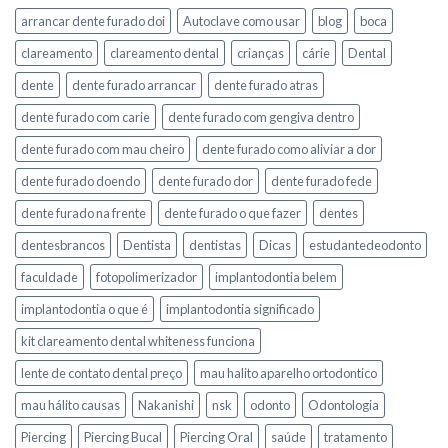
arrancar dente furado doi
Autoclave como usar
blog
boca
clareamento
clareamento dental
crianças
cárie
Dental
dente
dente furado arrancar
dente furado atras
dente furado com carie
dente furado com gengiva dentro
dente furado com mau cheiro
dente furado como aliviar a dor
dente furado doendo
dente furado dor
dente furado fede
dente furado na frente
dente furado o que fazer
dentes
dentesbrancos
Dentista
dentistas
Dicas
estudantedeodonto
faculdade
fotopolimerizador
implantodontia belem
implantodontia o que é
implantodontia significado
kit clareamento dental whiteness funciona
lente de contato dental preço
mau halito aparelho ortodontico
mau hálito causas
Nakanishi
nsk
odonto
Odontologia
Piercing
Piercing Bucal
Piercing Oral
saúde
tratamento