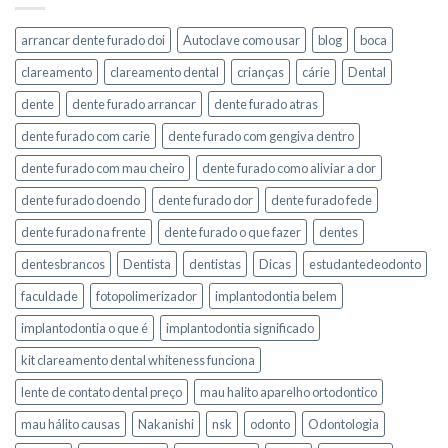
arrancar dente furado doi
Autoclave como usar
blog
boca
clareamento
clareamento dental
crianças
cárie
Dental
dente
dente furado arrancar
dente furado atras
dente furado com carie
dente furado com gengiva dentro
dente furado com mau cheiro
dente furado como aliviar a dor
dente furado doendo
dente furado dor
dente furado fede
dente furado na frente
dente furado o que fazer
dentes
dentesbrancos
Dentista
dentistas
Dicas
estudantedeodonto
faculdade
fotopolimerizador
implantodontia belem
implantodontia o que é
implantodontia significado
kit clareamento dental whiteness funciona
lente de contato dental preço
mau halito aparelho ortodontico
mau hálito causas
Nakanishi
nsk
odonto
Odontologia