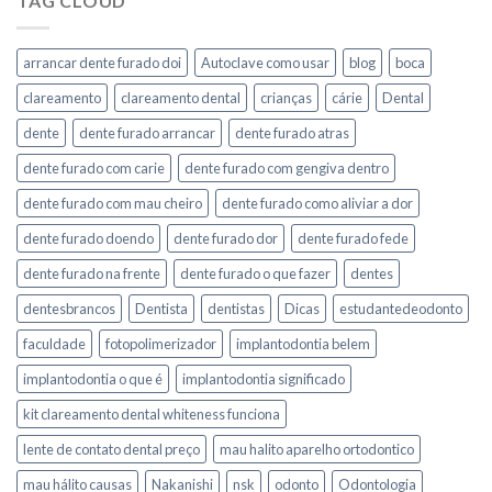
TAG CLOUD
arrancar dente furado doi
Autoclave como usar
blog
boca
clareamento
clareamento dental
crianças
cárie
Dental
dente
dente furado arrancar
dente furado atras
dente furado com carie
dente furado com gengiva dentro
dente furado com mau cheiro
dente furado como aliviar a dor
dente furado doendo
dente furado dor
dente furado fede
dente furado na frente
dente furado o que fazer
dentes
dentesbrancos
Dentista
dentistas
Dicas
estudantedeodonto
faculdade
fotopolimerizador
implantodontia belem
implantodontia o que é
implantodontia significado
kit clareamento dental whiteness funciona
lente de contato dental preço
mau halito aparelho ortodontico
mau hálito causas
Nakanishi
nsk
odonto
Odontologia