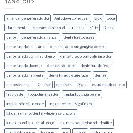
TAG CLOUD
arrancar dente furado doi
Autoclave como usar
blog
boca
clareamento
clareamento dental
crianças
cárie
Dental
dente
dente furado arrancar
dente furado atras
dente furado com carie
dente furado com gengiva dentro
dente furado com mau cheiro
dente furado como aliviar a dor
dente furado doendo
dente furado dor
dente furado fede
dente furado na frente
dente furado o que fazer
dentes
dentesbrancos
Dentista
dentistas
Dicas
estudantedeodonto
faculdade
fotopolimerizador
implantodontia belem
implantodontia o que é
implantodontia significado
kit clareamento dental whiteness funciona
lente de contato dental preço
mau halito aparelho ortodontico
mau hálito causas
Nakanishi
nsk
odonto
Odontologia