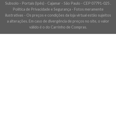
Subsolo - Portais (Ipês) - Cajamar - São Paulo - CEP 07791-025 .
Política de Privacidade e Segurança - Fotos meramente
ilustrativas - Os preços e condições da loja virtual estão sujeitos
a alterações. Em caso de divergência de preços no site, o valor
válido é o do Carrinho de Compras.