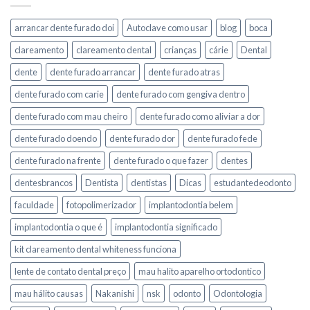
arrancar dente furado doi
Autoclave como usar
blog
boca
clareamento
clareamento dental
crianças
cárie
Dental
dente
dente furado arrancar
dente furado atras
dente furado com carie
dente furado com gengiva dentro
dente furado com mau cheiro
dente furado como aliviar a dor
dente furado doendo
dente furado dor
dente furado fede
dente furado na frente
dente furado o que fazer
dentes
dentesbrancos
Dentista
dentistas
Dicas
estudantedeodonto
faculdade
fotopolimerizador
implantodontia belem
implantodontia o que é
implantodontia significado
kit clareamento dental whiteness funciona
lente de contato dental preço
mau halito aparelho ortodontico
mau hálito causas
Nakanishi
nsk
odonto
Odontologia