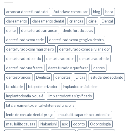
arrancar dente furado doi
Autoclave como usar
blog
boca
clareamento
clareamento dental
crianças
cárie
Dental
dente
dente furado arrancar
dente furado atras
dente furado com carie
dente furado com gengiva dentro
dente furado com mau cheiro
dente furado como aliviar a dor
dente furado doendo
dente furado dor
dente furado fede
dente furado na frente
dente furado o que fazer
dentes
dentesbrancos
Dentista
dentistas
Dicas
estudantedeodonto
faculdade
fotopolimerizador
implantodontia belem
implantodontia o que é
implantodontia significado
kit clareamento dental whiteness funciona
lente de contato dental preço
mau halito aparelho ortodontico
mau hálito causas
Nakanishi
nsk
odonto
Odontologia