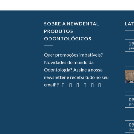
SOBRE A NEWDENTAL
LA
PRODUTOS
ODONTOLÓGICOS
19
jun
Quer promoções imbatíveis?
Novidades do mundo da
Odontologia? Assine a nossa
newsletter e receba tudo no seu
email!!!
09
jan
09
de