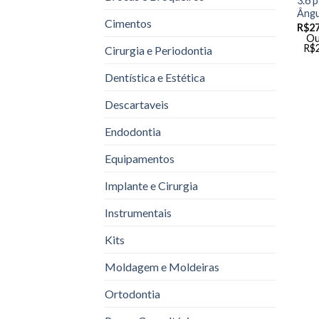
3.6 
Ângu
Cimentos
R$
2
Ou
R$
Cirurgia e Periodontia
Dentística e Estética
Descartaveis
Endodontia
Equipamentos
Implante e Cirurgia
Instrumentais
Kits
Moldagem e Moldeiras
Ortodontia