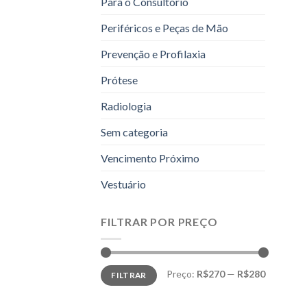
Para o Consultório
Periféricos e Peças de Mão
Prevenção e Profilaxia
Prótese
Radiologia
Sem categoria
Vencimento Próximo
Vestuário
FILTRAR POR PREÇO
Preço
Preço
Preço:
R$270
—
R$280
FILTRAR
mínimo
máximo