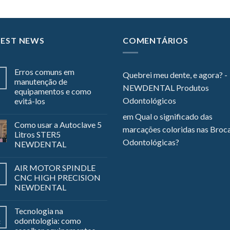
TEST NEWS
COMENTÁRIOS
Erros comuns em
Quebrei meu dente, e agora? -
manutenção de
NEWDENTAL Produtos
equipamentos e como
Odontológicos
evitá-los
em
Qual o significado das
Como usar a Autoclave 5
marcações coloridas nas Broc
Litros STER5
Odontológicas?
NEWDENTAL
AIR MOTOR SPINDLE
CNC HIGH PRECISION
NEWDENTAL
Tecnologia na
odontologia: como
z