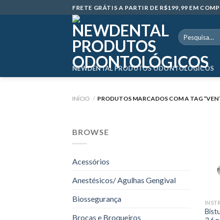
Skip
FRETE GRÁTIS A PARTIR DE R$199,99 EM CO
to
content
Pesquisar
por:
NEWDENTAL PRODUTOS ODONTOLÓGICOS
INÍCIO
/
PRODUTOS MARCADOS COM A TAG “VENT
BROWSE
Acessórios
Anestésicos/ Agulhas Gengival
Biossegurança
INST
Bist
Brocas e Broqueiros