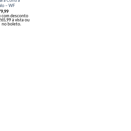
para Contra
lo – WF
79,99
 com desconto
265,99
à vista ou
no boleto.