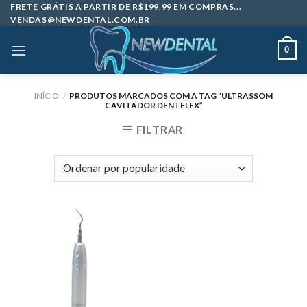
Skip
FRETE GRÁTIS A PARTIR DE R$199,99 EM COMPRAS...
VENDAS@NEWDENTAL.COM.BR
to
content
0
INÍCIO
/
PRODUTOS MARCADOS COM A TAG “ULTRASSOM
CAVITADOR DENTFLEX”
FILTRAR