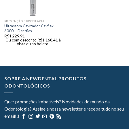
PREVENÇÃO E PROFILAXIA
Ultrassom Cavitador Cavflex
6000 – Dentflex
R$
1.229,91
Ou com desconto
R$
1.168,41
à
vista ou no boleto.
SOBRE A NEWDENTAL PRODUTOS
ODONTOLÓGICOS
Quer promoções imbatíveis? Novidades do mundo da
Odontologia? Assine a nossa newsletter e receba tudo no seu
email!!!