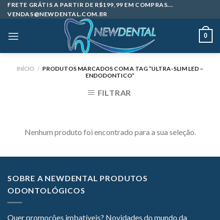
Skip
FRETE GRÁTIS A PARTIR DE R$199,99 EM COMPRAS...
VENDAS@NEWDENTAL.COM.BR
to
content
0
INÍCIO
/
PRODUTOS MARCADOS COM A TAG “ULTRA-SLIM LED –
ENDODONTICO”
FILTRAR
Nenhum produto foi encontrado para a sua seleção.
SOBRE A NEWDENTAL PRODUTOS
ODONTOLÓGICOS
Quer promoções imbatíveis? Novidades do mundo da