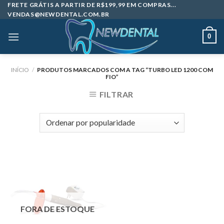
Skip
FRETE GRÁTIS A PARTIR DE R$199,99 EM COMPRAS...
VENDAS@NEWDENTAL.COM.BR
to
content
0
INÍCIO
/
PRODUTOS MARCADOS COM A TAG “TURBO LED 1200 COM
FIO”
FILTRAR
FORA DE ESTOQUE