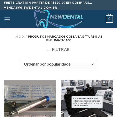
Skip
FRETE GRÁTIS A PARTIR DE R$199,99 EM COMPRAS...
VENDAS@NEWDENTAL.COM.BR
to
content
0
INÍCIO
/
PRODUTOS MARCADOS COM A TAG “TURBINAS
PNEUMATICAS”
FILTRAR