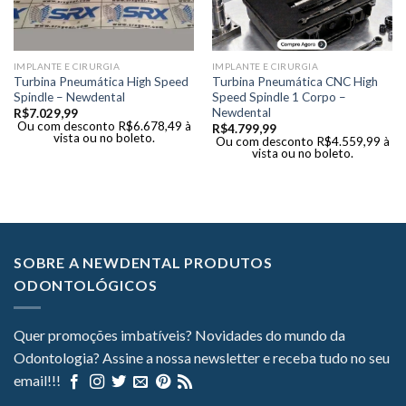
IMPLANTE E CIRURGIA
IMPLANTE E CIRURGIA
Turbina Pneumática High Speed
Turbina Pneumática CNC High
Spindle – Newdental
Speed Spindle 1 Corpo –
Newdental
R$
7.029,99
Ou com desconto
R$
6.678,49
à
R$
4.799,99
vista ou no boleto.
Ou com desconto
R$
4.559,99
à
vista ou no boleto.
SOBRE A NEWDENTAL PRODUTOS
ODONTOLÓGICOS
Quer promoções imbatíveis? Novidades do mundo da
Odontologia? Assine a nossa newsletter e receba tudo no seu
email!!!