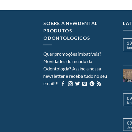
SOBRE A NEWDENTAL
LA
PRODUTOS
ODONTOLÓGICOS
19
jun
Quer promoções imbatíveis?
Novidades do mundo da
Odontologia? Assine a nossa
newsletter e receba tudo no seu
email!!!
09
jan
09
de