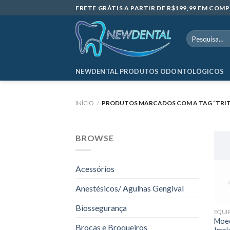
Skip
FRETE GRÁTIS A PARTIR DE R$199,99 EM CO
to
content
Pesquisar
por:
NEWDENTAL PRODUTOS ODONTOLÓGICOS
INÍCIO
/
PRODUTOS MARCADOS COM A TAG “TRIT
BROWSE
Acessórios
Anestésicos/ Agulhas Gengival
Biossegurança
EQUI
Moed
Brocas e Broqueiros