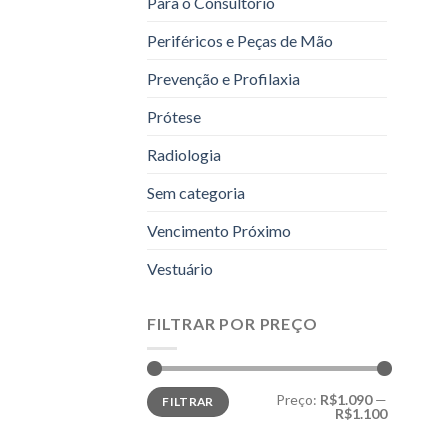
Para o Consultório
Periféricos e Peças de Mão
Prevenção e Profilaxia
Prótese
Radiologia
Sem categoria
Vencimento Próximo
Vestuário
FILTRAR POR PREÇO
Preço
Preço
Preço:
R$1.090
—
FILTRAR
mínimo
máximo
R$1.100