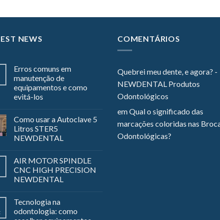
TEST NEWS
COMENTÁRIOS
Erros comuns em
Quebrei meu dente, e agora? -
manutenção de
NEWDENTAL Produtos
equipamentos e como
Odontológicos
evitá-los
em
Qual o significado das
Como usar a Autoclave 5
marcações coloridas nas Broc
Litros STER5
Odontológicas?
NEWDENTAL
AIR MOTOR SPINDLE
CNC HIGH PRECISION
NEWDENTAL
Tecnologia na
odontologia: como
z