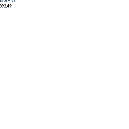
ante – WF
092,49